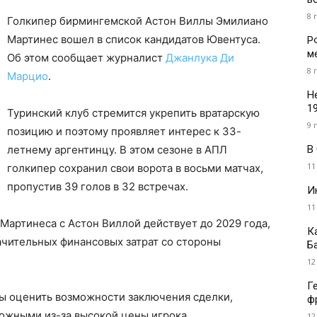
8 
Голкипер бирмингемской Астон Виллы Эмилиано
Мартинес вошел в список кандидатов Ювентуса.
Р
м
Об этом сообщает журналист
Джанлука Ди
8 
Марцио
.
Н
1
Туринский клуб стремится укрепить вратарскую
9 
позицию и поэтому проявляет интерес к 33-
В
летнему аргентинцу. В этом сезоне в АПЛ
11
голкипер сохранил свои ворота в восьми матчах,
пропустив 39 голов в 32 встречах.
И
11
 Мартинеса с Астон Виллой действует до 2029 года,
К
ачительных финансовых затрат со стороны
Б
12
Г
ны оценить возможности заключения сделки,
ф
ложными из-за высокой цены игрока.
12