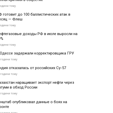
години тому
Ф готовит до 100 баллистических атак в
есяц — Флеш
години тому
ефтегазовые доходы РФ в июле выросли на
9%
години тому
 Одессе задержали корректировщика ГРУ
 години тому
ндия отказалась от российских Су-57
 години тому
азахстан наращивает экспорт нефти через
атуми в обход России
 години тому
енштаб опубликовал данные о боях на
ронте
 години тому