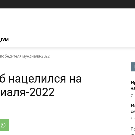
ЦІУМ
 победителя мундиаля-2022
б нацелился на
И
иаля-2022
н
7 
И
с
8 
Р
в