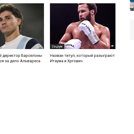
Соціум
й директор Барселоны
Назван титул, который разыграют
ся за дело Альвареса
Итаума и Хргович