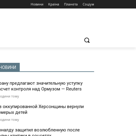
Новини
Країна
Планета
Соціум
НОВИНИ
рану предлагают значительную уступку
асчет контроля над Ормузом — Reuters
години тому
з оккупированной Херсонщины вернули
емерых детей
години тому
оналду защитил возлюбленную после
олны критики в соцсетях