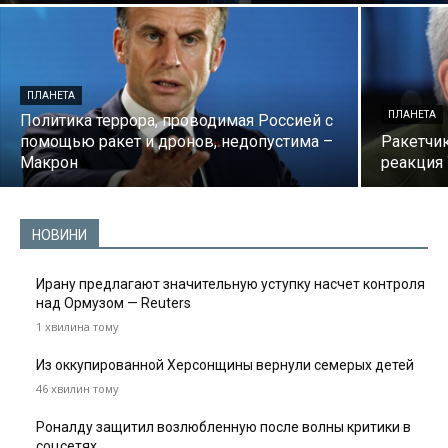
ПЛАНЕТА
ПЛАНЕТА
Политика террора, проводимая Россией с
помощью ракет и дронов, недопустима –
Ракетчи
Макрон
реакция
НОВИНИ
Ирану предлагают значительную уступку насчет контроля
над Ормузом — Reuters
1 хвилина тому
Из оккупированной Херсонщины вернули семерых детей
46 хвилин тому
Роналду защитил возлюбленную после волны критики в
соцсетях