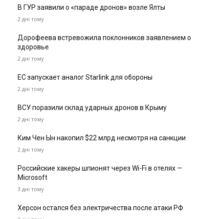
В ГУР заявили о «параде дронов» возле Ялты
2 дні тому
Дорофеева встревожила поклонников заявлением о
здоровье
2 дні тому
ЕС запускает аналог Starlink для обороны
2 дні тому
ВСУ поразили склад ударных дронов в Крыму
2 дні тому
Ким Чен Ын накопил $22 млрд несмотря на санкции
2 дні тому
Российские хакеры шпионят через Wi-Fi в отелях —
Microsoft
3 дні тому
Херсон остался без электричества после атаки РФ