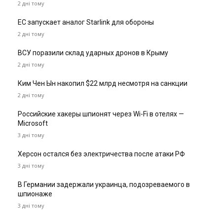
2 дні тому
ЕС запускает аналог Starlink для обороны
2 дні тому
ВСУ поразили склад ударных дронов в Крыму
2 дні тому
Ким Чен Ын накопил $22 млрд несмотря на санкции
2 дні тому
Российские хакеры шпионят через Wi-Fi в отелях —
Microsoft
3 дні тому
Херсон остался без электричества после атаки РФ
3 дні тому
В Германии задержали украинца, подозреваемого в
шпионаже
3 дні тому