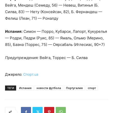
Вейга, Мендеш (Семеду, 56) — Невеш, Витинья (Б.
Силва, 83) — Нету (Консейсан, 82), Б. Фернандеш —
Фелиш (Леан, 71) — Роналду
Испания:
Симон — Порро, Кубарси, Лапорт, Кукурелья
— Родри, Педри (Руис, 85) — Ямаль, Ольмо (Мерино,
85), Баэна (Торрес, 75) — Оярсабаль (Иглесиас, 90+7)
Предупреждения:
Вейга, Торрес — Б. Силва
Джерело:
Спорт.ua
ТЕГИ
Испания
новости футбола
Португалия
спорт