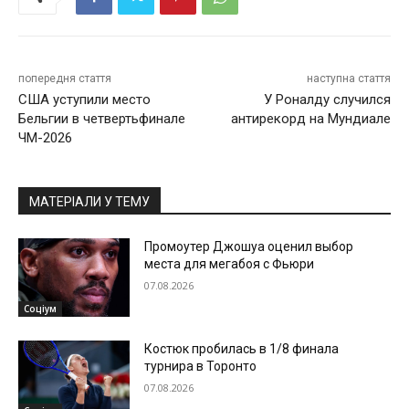
попередня стаття
наступна стаття
США уступили место
У Роналду случился
Бельгии в четвертьфинале
антирекорд на Мундиале
ЧМ-2026
МАТЕРІАЛИ У ТЕМУ
Промоутер Джошуа оценил выбор
места для мегабоя с Фьюри
07.08.2026
Соціум
Костюк пробилась в 1/8 финала
турнира в Торонто
07.08.2026