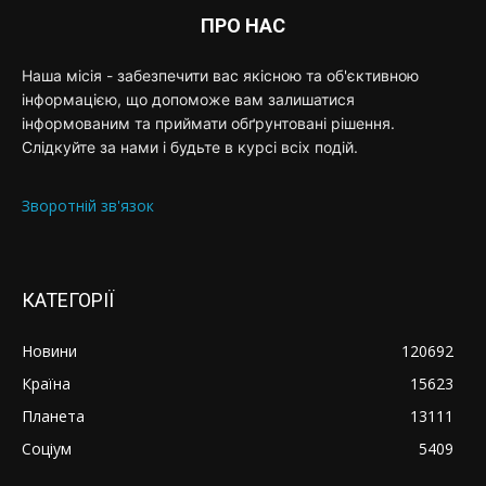
ПРО НАС
Наша місія - забезпечити вас якісною та об'єктивною
інформацією, що допоможе вам залишатися
інформованим та приймати обґрунтовані рішення.
Слідкуйте за нами і будьте в курсі всіх подій.
Зворотній зв'язок
КАТЕГОРІЇ
Новини
120692
Країна
15623
Планета
13111
Соціум
5409