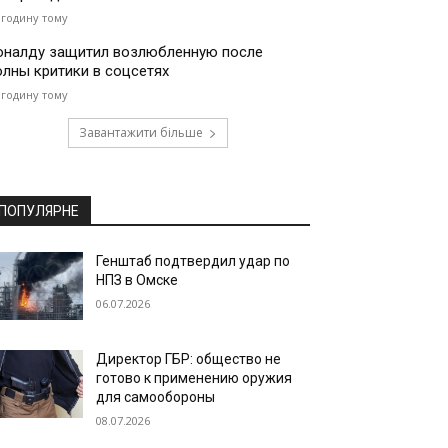
 годину тому
оналду защитил возлюбленную после
олны критики в соцсетях
 годину тому
Завантажити більше
ПОПУЛЯРНЕ
Генштаб подтвердил удар по
НПЗ в Омске
06.07.2026
Директор ГБР: общество не
готово к применению оружия
для самообороны
08.07.2026