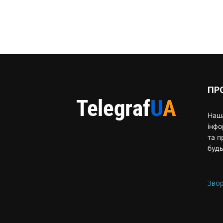
ПР
Наша
інф
та п
будь
Звор