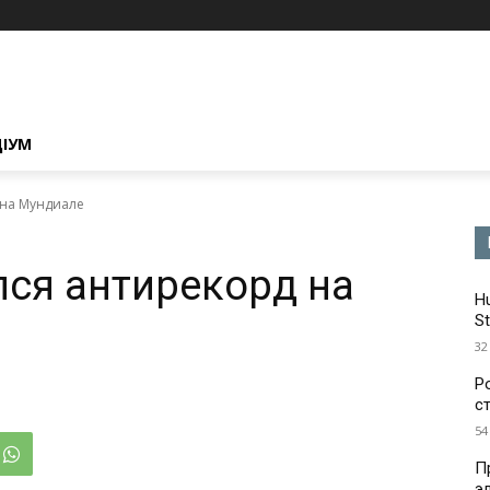
ЦІУМ
 на Мундиале
лся антирекорд на
H
St
32
Р
с
54
П
э