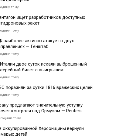
годину тому
ентагон ищет разработчиков доступных
нтидроновых ракет
години тому
Ф наиболее активно атакует в двух
аправлениях — Генштаб
години тому
 Италии двое суток искали выброшенный
отерейный билет с выигрышем
години тому
БС поразили за сутки 1816 вражеских целей
години тому
рану предлагают значительную уступку
асчет контроля над Ормузом — Reuters
 години тому
з оккупированной Херсонщины вернули
емерых детей