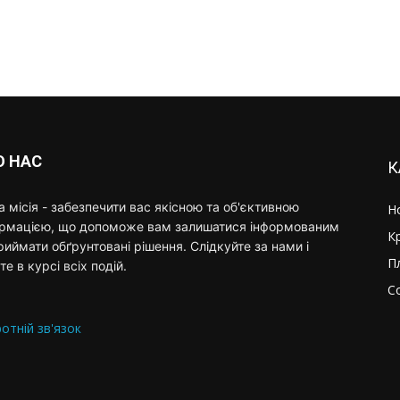
О НАС
К
 місія - забезпечити вас якісною та об'єктивною
Н
ормацією, що допоможе вам залишатися інформованим
К
риймати обґрунтовані рішення. Слідкуйте за нами і
П
те в курсі всіх подій.
С
отній зв'язок