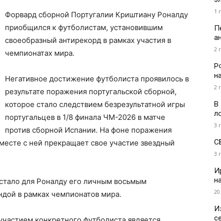
1 
Форвард сборной Португалии Криштиану Роналду
приобщился к футболистам, установившим
П
а
своеобразный антирекорд в рамках участия в
2 
чемпионатах мира.
Р
н
Негативное достижение футболиста проявилось в
2 
результате поражения португальской сборной,
В
которое стало следствием безрезультатной игры
л
португальцев в 1/8 финала ЧМ-2026 в матче
3 
против сборной Испании. На фоне поражения
С
вместе с ней прекращает свое участие звездный
3 
И
н
стало для Роналду его личным восьмым
20
ндой в рамках чемпионатов мира.
И
с
участием конкретного футболиста является