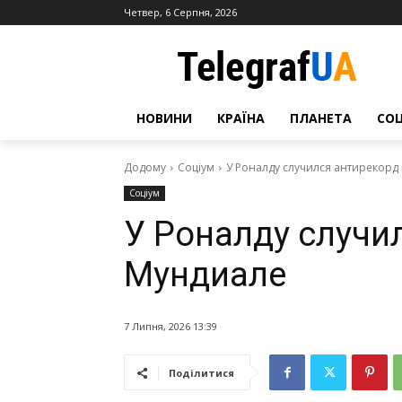
Четвер, 6 Серпня, 2026
НОВИНИ
КРАЇНА
ПЛАНЕТА
СО
Додому
Соціум
У Роналду случился антирекорд
Соціум
У Роналду случи
Мундиале
7 Липня, 2026 13:39
Поділитися