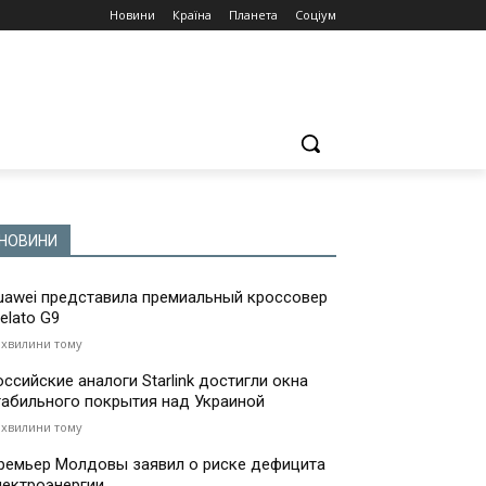
Новини
Країна
Планета
Соціум
НОВИНИ
uawei представила премиальный кроссовер
elato G9
 хвилини тому
оссийские аналоги Starlink достигли окна
табильного покрытия над Украиной
 хвилини тому
ремьер Молдовы заявил о риске дефицита
лектроэнергии