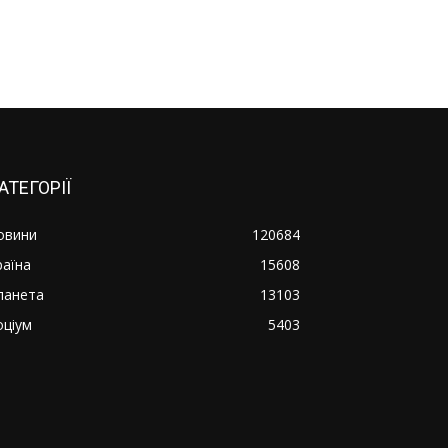
АТЕГОРІЇ
овини
120684
раїна
15608
ланета
13103
оціум
5403