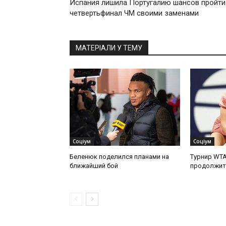
Испания лишила Португалию шансов пройти
четвертьфинал ЧМ своими заменами
МАТЕРІАЛИ У ТЕМУ
Соціум
Соціум
Беленюк поделился планами на
Турнир WTA
ближайший бой
продолжит