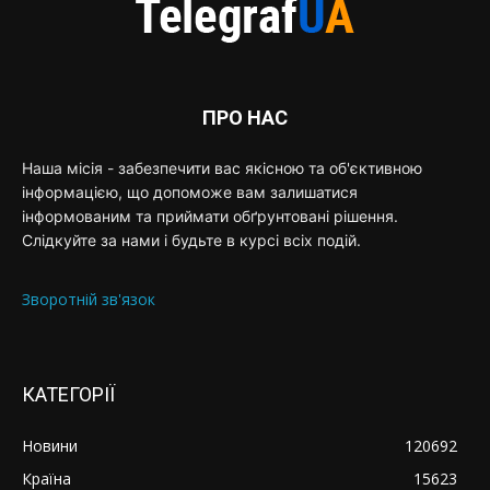
ПРО НАС
Наша місія - забезпечити вас якісною та об'єктивною
інформацією, що допоможе вам залишатися
інформованим та приймати обґрунтовані рішення.
Слідкуйте за нами і будьте в курсі всіх подій.
Зворотній зв'язок
КАТЕГОРІЇ
Новини
120692
Країна
15623