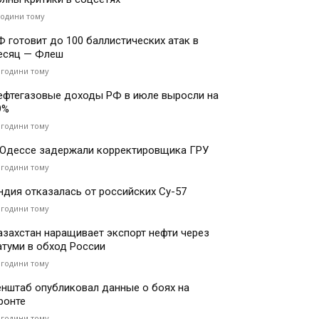
години тому
Ф готовит до 100 баллистических атак в
есяц — Флеш
 години тому
ефтегазовые доходы РФ в июле выросли на
9%
 години тому
 Одессе задержали корректировщика ГРУ
 години тому
ндия отказалась от российских Су-57
 години тому
азахстан наращивает экспорт нефти через
атуми в обход России
 години тому
енштаб опубликовал данные о боях на
ронте
 години тому