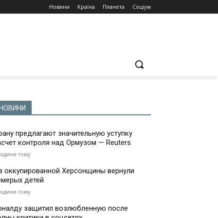
Новини
Країна
Планета
Соціум
НОВИНИ
рану предлагают значительную уступку
асчет контроля над Ормузом — Reuters
години тому
з оккупированной Херсонщины вернули
емерых детей
години тому
оналду защитил возлюбленную после
олны критики в соцсетях