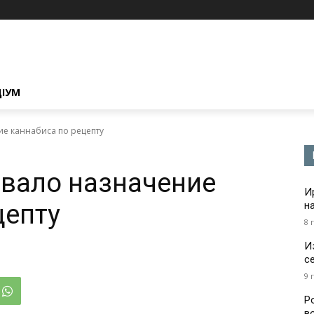
ЦІУМ
ие каннабиса по рецепту
овало назначение
И
цепту
н
8 
И
с
9 
Р
в