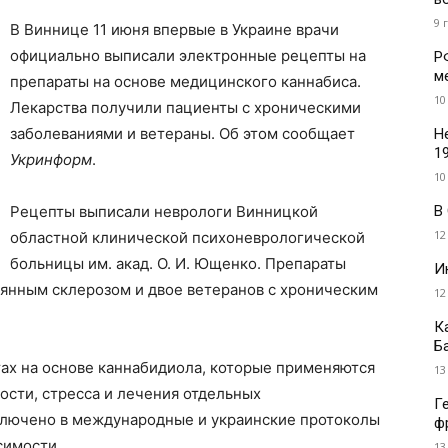
9 
В Виннице 11 июня впервые в Украине врачи
официально выписали электронные рецепты на
Р
м
препараты на основе медицинского каннабиса.
10
Лекарства получили пациенты с хроническими
заболеваниями и ветераны. Об этом сообщает
Н
1
Укринформ
.
10
В
Рецепты выписали неврологи Винницкой
12
областной клинической психоневрологической
больницы им. акад. О. И. Ющенко. Препараты
И
сеянным склерозом и двое ветеранов с хроническим
12
К
Б
тах на основе каннабидиола, которые применяются
13
сти, стресса и лечения отдельных
Г
ключено в международные и украинские протоколы
ф
симости.
13