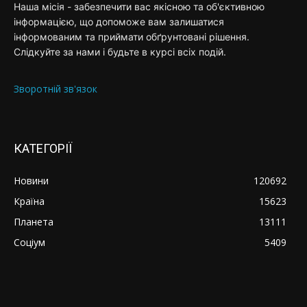
Наша місія - забезпечити вас якісною та об'єктивною
інформацією, що допоможе вам залишатися
інформованим та приймати обґрунтовані рішення.
Слідкуйте за нами і будьте в курсі всіх подій.
Зворотній зв'язок
КАТЕГОРІЇ
Новини
120692
Країна
15623
Планета
13111
Соціум
5409