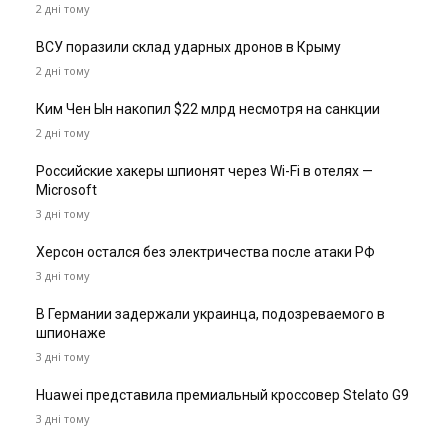
2 дні тому
ВСУ поразили склад ударных дронов в Крыму
2 дні тому
Ким Чен Ын накопил $22 млрд несмотря на санкции
2 дні тому
Российские хакеры шпионят через Wi-Fi в отелях —
Microsoft
3 дні тому
Херсон остался без электричества после атаки РФ
3 дні тому
В Германии задержали украинца, подозреваемого в
шпионаже
3 дні тому
Huawei представила премиальный кроссовер Stelato G9
3 дні тому