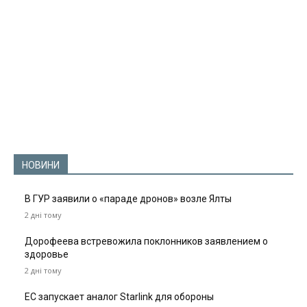
НОВИНИ
В ГУР заявили о «параде дронов» возле Ялты
2 дні тому
Дорофеева встревожила поклонников заявлением о
здоровье
2 дні тому
ЕС запускает аналог Starlink для обороны