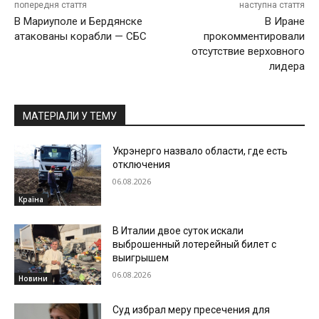
попередня стаття
наступна стаття
В Мариуполе и Бердянске
В Иране
атакованы корабли — СБС
прокомментировали
отсутствие верховного
лидера
МАТЕРІАЛИ У ТЕМУ
Укрэнерго назвало области, где есть
отключения
06.08.2026
Країна
В Италии двое суток искали
выброшенный лотерейный билет с
выигрышем
06.08.2026
Новини
Суд избрал меру пресечения для