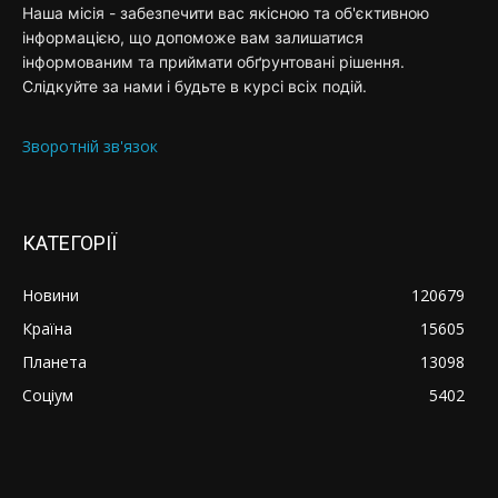
Наша місія - забезпечити вас якісною та об'єктивною
інформацією, що допоможе вам залишатися
інформованим та приймати обґрунтовані рішення.
Слідкуйте за нами і будьте в курсі всіх подій.
Зворотній зв'язок
КАТЕГОРІЇ
Новини
120679
Країна
15605
Планета
13098
Соціум
5402