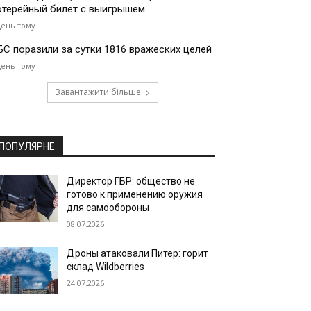
отерейный билет с выигрышем
день тому
БС поразили за сутки 1816 вражеских целей
день тому
Завантажити більше
ПОПУЛЯРНЕ
Директор ГБР: общество не
готово к применению оружия
для самообороны
08.07.2026
Дроны атаковали Питер: горит
склад Wildberries
24.07.2026