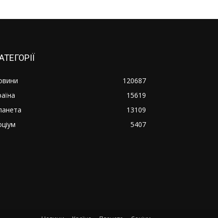
АТЕГОРІЇ
овини
120687
раїна
15619
ланета
13109
оціум
5407