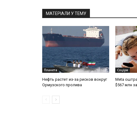
МАТЕРІАЛИ У ТЕМУ
Планета
Соціум
Нефть растет из-за рисков вокруг
Meta оштр
Ормузского пролива
$567 млн з