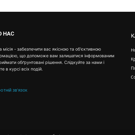
О НАС
К
 місія - забезпечити вас якісною та об'єктивною
Н
ормацією, що допоможе вам залишатися інформованим
К
риймати обґрунтовані рішення. Слідкуйте за нами і
П
те в курсі всіх подій.
С
отній зв'язок