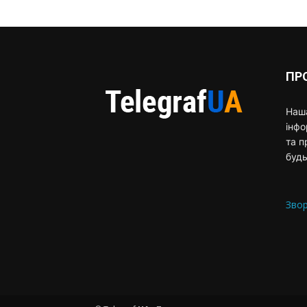
ПР
Наша
інф
та п
будь
Звор