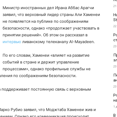
21
Министр иностранных дел Ирана Аббас Арагчи
заявил, что верховный лидер страны Али Хаменеи
H
St
не появляется на публике по соображениям
22
безопасности, однако «продолжает участвовать в
принятии решений». Об этом он рассказал в
Р
с
интервью
ливанскому телеканалу Al-Mayadeen.
23
П
По его словам, Хаменеи «влияет на развитие
э
событий в стране и держит управление
23
процессами», однако профильные службы не
П
ления по соображениям безопасности.
а
23
а поддерживает постоянную связь с верховным
Р
н
1 
арко Рубио заявил, что Моджтаба Хаменеи жив и
В
жением. Однако его коммуникация происходит