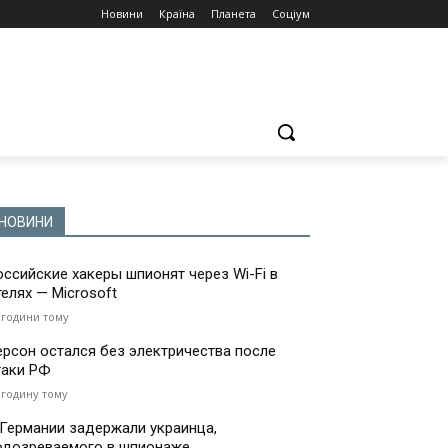
Новини
Країна
Планета
Соціум
НОВИНИ
оссийские хакеры шпионят через Wi-Fi в
телях — Microsoft
 години тому
ерсон остался без электричества после
таки РФ
 годину тому
 Германии задержали украинца,
одозреваемого в шпионаже