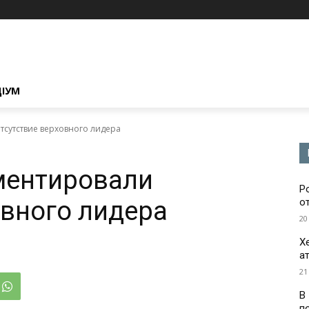
ЦІУМ
сутствие верховного лидера
ментировали
Р
овного лидера
о
20
Х
а
21
В
п