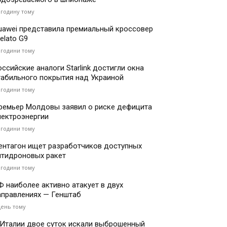
 годину тому
uawei представила премиальный кроссовер
elato G9
 години тому
оссийские аналоги Starlink достигли окна
табильного покрытия над Украиной
 години тому
ремьер Молдовы заявил о риске дефицита
лектроэнергии
 години тому
ентагон ищет разработчиков доступных
нтидроновых ракет
 години тому
Ф наиболее активно атакует в двух
аправлениях — Генштаб
день тому
 Италии двое суток искали выброшенный