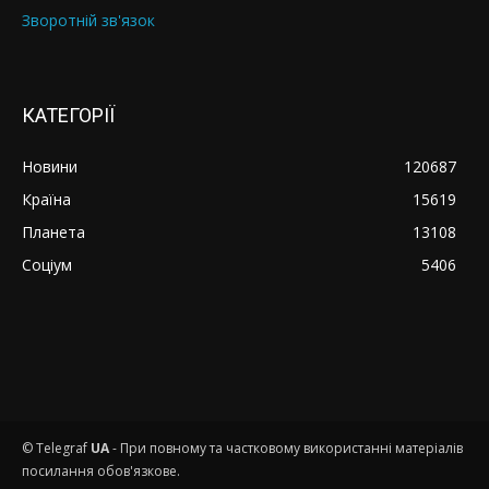
Зворотній зв'язок
КАТЕГОРІЇ
Новини
120687
Країна
15619
Планета
13108
Соціум
5406
© Telegraf
UA
- При повному та частковому використанні матеріалів
посилання обов'язкове.