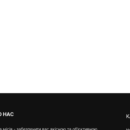
О НАС
К
 місія - забезпечити вас якісною та об'єктивною
Н