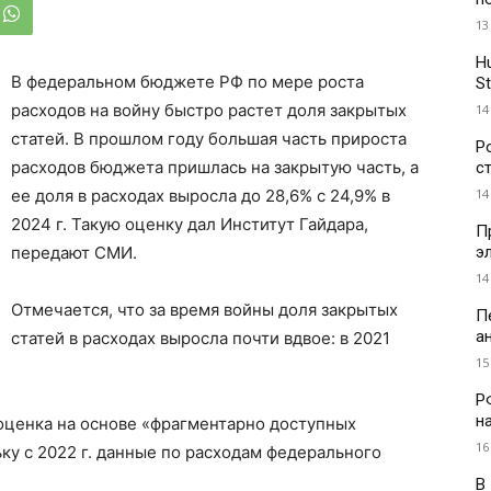
13
H
В федеральном бюджете РФ по мере роста
St
расходов на войну быстро растет доля закрытых
14
статей. В прошлом году большая часть прироста
Р
расходов бюджета пришлась на закрытую часть, а
с
14
ее доля в расходах выросла до 28,6% с 24,9% в
2024 г. Такую оценку дал Институт Гайдара,
П
э
передают СМИ.
14
Отмечается, что за время войны доля закрытых
П
а
статей в расходах выросла почти вдвое: в 2021
15
Р
н
 оценка на основе «фрагментарно доступных
16
ку с 2022 г. данные по расходам федерального
В