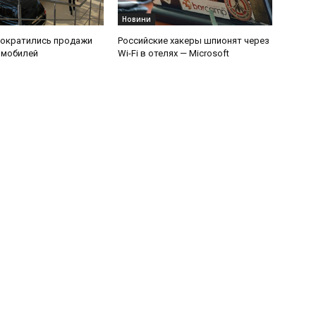
Новини
сократились продажи
Российские хакеры шпионят через
омобилей
Wi-Fi в отелях — Microsoft