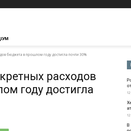
ЦІУМ
одов бюджета в прошлом году достигла почти 30%
екретных расходов
Р
ом году достигла
о
12
Х
а
12
В
п