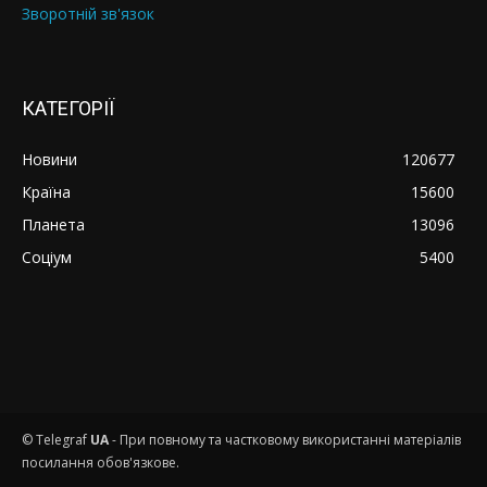
Зворотній зв'язок
КАТЕГОРІЇ
Новини
120677
Країна
15600
Планета
13096
Соціум
5400
© Telegraf
UA
- При повному та частковому використанні матеріалів
посилання обов'язкове.