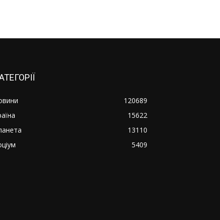
АТЕГОРІЇ
овини
120689
раїна
15622
ланета
13110
оціум
5409