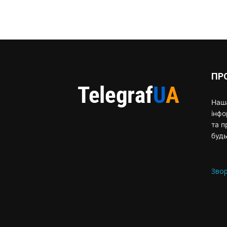
ПР
Наша
інф
та п
будь
Звор