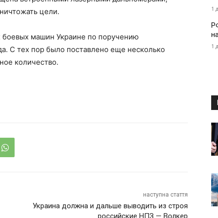
1 
ничтожать цели.
Р
н
х боевых машин Украине по поручению
1 
да. С тех пор было поставлено еще несколько
чное количество.
наступна стаття
Украина должна и дальше выводить из строя
российские НПЗ — Волкер