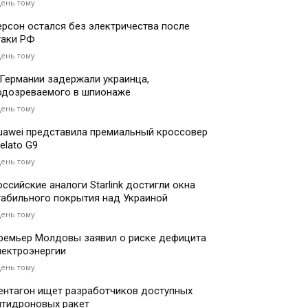
день тому
ерсон остался без электричества после
таки РФ
день тому
 Германии задержали украинца,
одозреваемого в шпионаже
день тому
uawei представила премиальный кроссовер
elato G9
день тому
оссийские аналоги Starlink достигли окна
табильного покрытия над Украиной
день тому
ремьер Молдовы заявил о риске дефицита
лектроэнергии
день тому
ентагон ищет разработчиков доступных
нтидроновых ракет