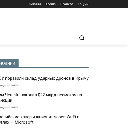
Новини
Країна
Планета
Соціум
НОВИНИ
СУ поразили склад ударных дронов в Крыму
години тому
им Чен Ын накопил $22 млрд несмотря на
анкции
години тому
оссийские хакеры шпионят через Wi-Fi в
телях — Microsoft