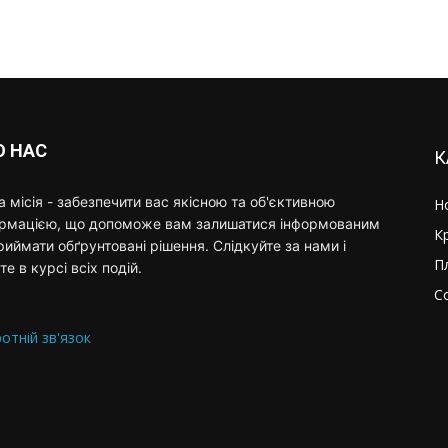
О НАС
К
 місія - забезпечити вас якісною та об'єктивною
Н
ормацією, що допоможе вам залишатися інформованим
К
риймати обґрунтовані рішення. Слідкуйте за нами і
П
те в курсі всіх подій.
С
отній зв'язок