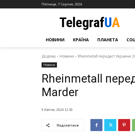
П’ятниця, 7 Серпня, 2026
НОВИНИ
КРАЇНА
ПЛАНЕТА
СО
Додому
Новини
Rheinmetall передаст Украине 
Новини
Rheinmetall пер
Marder
9 Квітня, 2024 12:50
Поділитися