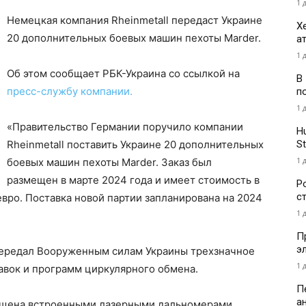
1 
Немецкая компания Rheinmetall передаст Украине
Х
20 дополнительных боевых машин пехоты Marder.
а
1 
Об этом сообщает РБК-Украина со ссылкой на
В
пресс-службу компании.
п
1 
«Правительство Германии поручило компании
H
St
Rheinmetall поставить Украине 20 дополнительных
1 
боевых машин пехоты Marder. Заказ был
размещен в марте 2024 года и имеет стоимость в
Р
с
вро. Поставка новой партии запланирована на 2024
1 
П
э
передал Вооруженным силам Украины трехзначное
1 
авок и программ циркулярного обмена.
П
а
нащена встроенными лазерными дальномерами,