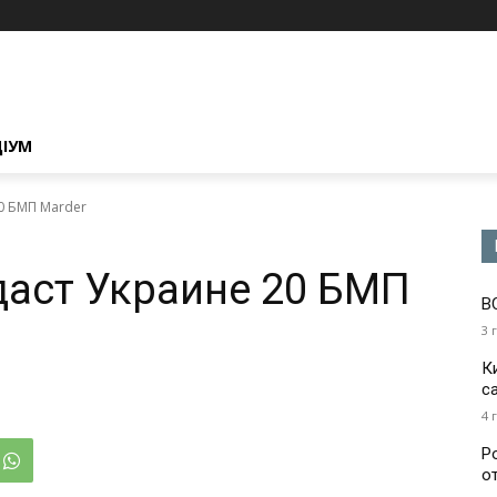
ЦІУМ
20 БМП Marder
едаст Украине 20 БМП
В
3 
К
с
4 
Р
о