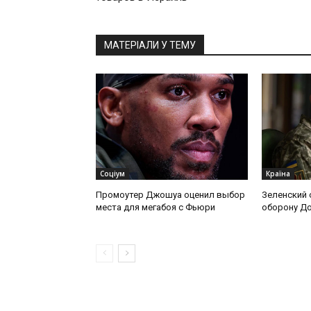
МАТЕРІАЛИ У ТЕМУ
Соціум
Країна
Промоутер Джошуа оценил выбор
Зеленский 
места для мегабоя с Фьюри
оборону Д