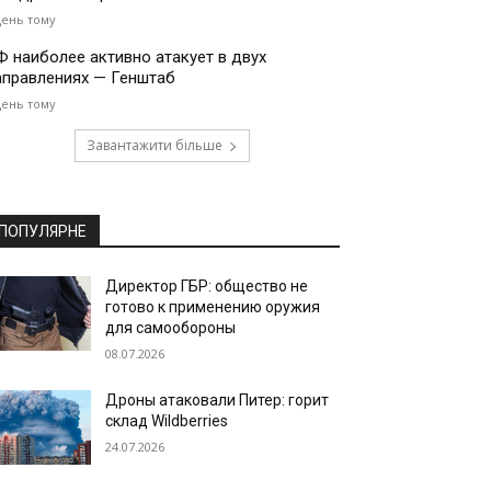
день тому
Ф наиболее активно атакует в двух
аправлениях — Генштаб
день тому
Завантажити більше
ПОПУЛЯРНЕ
Директор ГБР: общество не
готово к применению оружия
для самообороны
08.07.2026
Дроны атаковали Питер: горит
склад Wildberries
24.07.2026