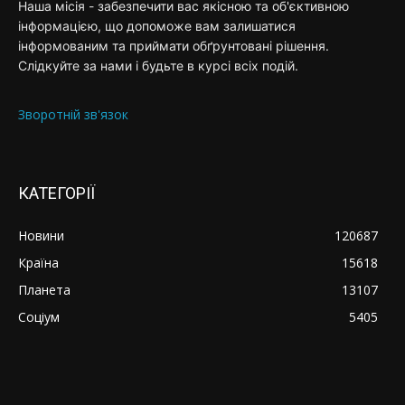
Наша місія - забезпечити вас якісною та об'єктивною
інформацією, що допоможе вам залишатися
інформованим та приймати обґрунтовані рішення.
Слідкуйте за нами і будьте в курсі всіх подій.
Зворотній зв'язок
КАТЕГОРІЇ
Новини
120687
Країна
15618
Планета
13107
Соціум
5405