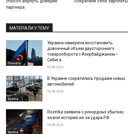
способ вернуть доверие
сократили себе зарплаты
партнера
МАТЕРІАЛИ У ТЕМУ
Украина намерена восстановить
довоенный объем двустороннего
товарооборота с Азербайджаном –
Сибига
Планета
06.08.2026
В Украине сократились продажи новых
автомобилей
06.08.2026
Країна
Rozetka заявила о рекордных убытках
за всю историю из-за удара РФ
06.08.2026
Країна