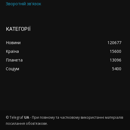
Зворотній зв'язок
КАТЕГОРІЇ
Новини
120677
Країна
15600
Планета
13096
Соціум
5400
© Telegraf
UA
- При повному та частковому використанні матеріалів
посилання обов'язкове.