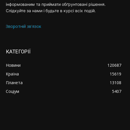
інформованим та приймати обґрунтовані рішення.
Слідкуйте за нами і будьте в курсі всіх подій.
Зворотній зв'язок
КАТЕГОРІЇ
Новини
120687
Країна
15619
Планета
13108
Соціум
5407