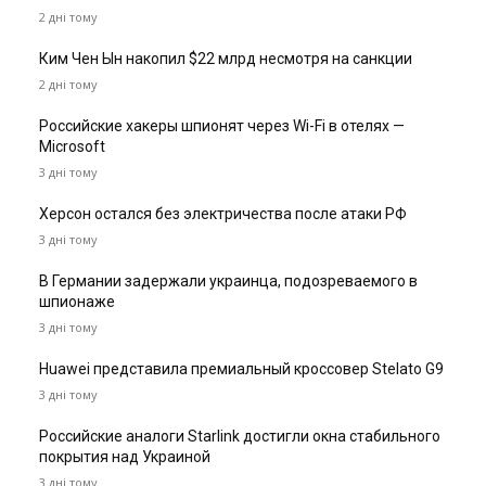
2 дні тому
Ким Чен Ын накопил $22 млрд несмотря на санкции
2 дні тому
Российские хакеры шпионят через Wi-Fi в отелях —
Microsoft
3 дні тому
Херсон остался без электричества после атаки РФ
3 дні тому
В Германии задержали украинца, подозреваемого в
шпионаже
3 дні тому
Huawei представила премиальный кроссовер Stelato G9
3 дні тому
Российские аналоги Starlink достигли окна стабильного
покрытия над Украиной
3 дні тому