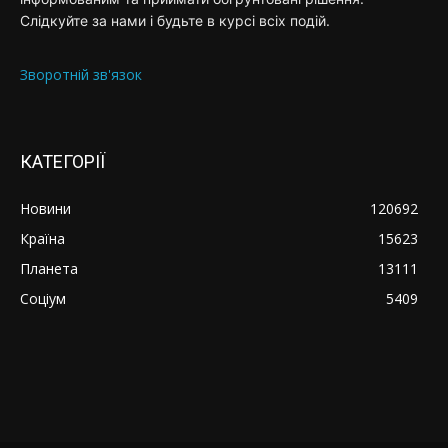
Слідкуйте за нами і будьте в курсі всіх подій.
Зворотній зв'язок
КАТЕГОРІЇ
Новини
120692
Країна
15623
Планета
13111
Соціум
5409