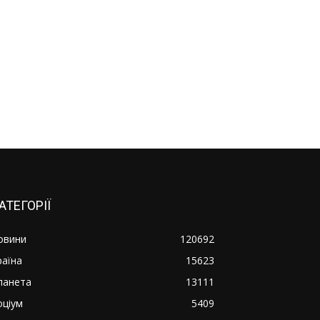
АТЕГОРІЇ
овини
120692
раїна
15623
ланета
13111
оціум
5409