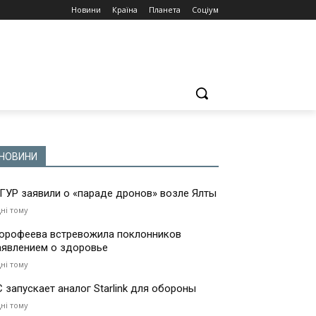
Новини
Країна
Планета
Соціум
НОВИНИ
 ГУР заявили о «параде дронов» возле Ялты
дні тому
орофеева встревожила поклонников
аявлением о здоровье
дні тому
С запускает аналог Starlink для обороны
дні тому