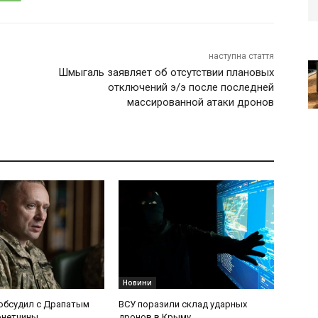
наступна стаття
Шмыгаль заявляет об отсутствии плановых
отключений э/э после последней
массированной атаки дронов
Новини
обсудил с Драпатым
ВСУ поразили склад ударных
онетчины
дронов в Крыму