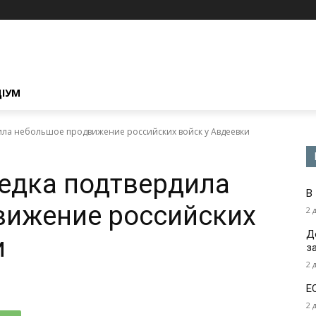
ЦІУМ
ила небольшое продвижение российских войск у Авдеевки
едка подтвердила
В
вижение российских
2 
Д
и
з
2 
Е
2 