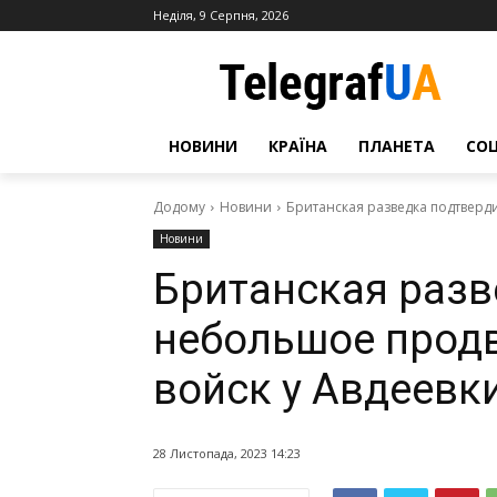
Неділя, 9 Серпня, 2026
НОВИНИ
КРАЇНА
ПЛАНЕТА
СО
Додому
Новини
Британская разведка подтверд
Новини
Британская разв
небольшое прод
войск у Авдеевк
28 Листопада, 2023 14:23