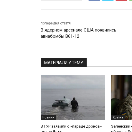
попередня стаття
В ядерном арсенале США появились
авиабомбы B61-12
МАТЕРІАЛИ У ТЕМУ
Новини
Країна
В ГУР заявили о «параде дронов»
Зеленский 
возле Ялты
оборону Д