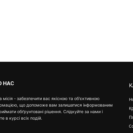
О НАС
К
 місія - забезпечити вас якісною та об'єктивною
Н
ормацією, що допоможе вам залишатися інформованим
К
риймати обґрунтовані рішення. Слідкуйте за нами і
П
те в курсі всіх подій.
С