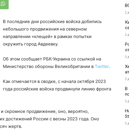
В
2 
В последние дни российские войска добились
К
с
небольшого продвижения на северном
2 
направлении «клещей» в рамках попытки
окружить город Авдеевку.
Р
о
3 
Об этом сообщает РБК-Украина со ссылкой на
Министерство обороны Великобритании в
Twitter
.
Х
а
3 
Как отмечается в сводке, с начала октября 2023
В
года российские войска продвинули линию фронта
п
3 
H
 и скромное продвижение, оно, вероятно,
St
их достижений России с весны 2023 года. Оно
3 
сяч жертв.