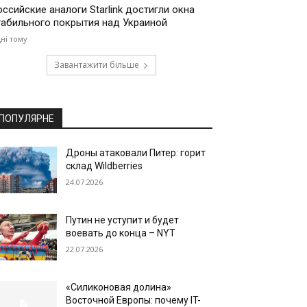
оссийские аналоги Starlink достигли окна
табильного покрытия над Украиной
дні тому
Завантажити більше
ПОПУЛЯРНЕ
Дроны атаковали Питер: горит
склад Wildberries
24.07.2026
Путин не уступит и будет
воевать до конца – NYT
22.07.2026
«Силиконовая долина»
Восточной Европы: почему IT-