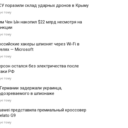
СУ поразили склад ударных дронов в Крыму
дні тому
им Чен Ын накопил $22 млрд несмотря на
анкции
дні тому
оссийские хакеры шпионят через Wi-Fi в
телях — Microsoft
дні тому
ерсон остался без электричества после
таки РФ
дні тому
 Германии задержали украинца,
одозреваемого в шпионаже
дні тому
uawei представила премиальный кроссовер
elato G9
дні тому