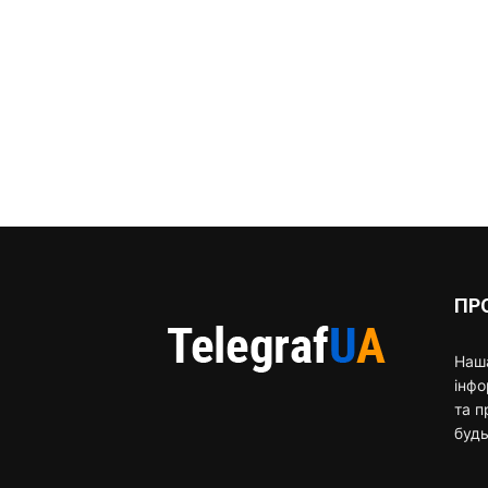
ПР
Наша
інф
та п
будь