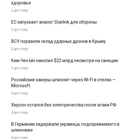
здоровье
2 дні тому
ЕС запускает аналог Starlink для обороны
3 дні тому
ВСУ поразили склад ударных дронов в Крыму
3 дні тому
Ким Чен Ын накопил $22 млрд несмотря на санкции
3 дні тому
Российские хакеры шпионят через Wi-Fi в отелях —
Microsoft
4 дні тому
Херсон остался без электричества после атаки РФ
4 дні тому
В Германии задержали украинца, подозреваемого в
шпионаже
4 дні тому