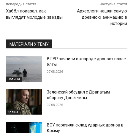
попередня стаття
наступна стаття
Хаббл показал, как
Археологи нашли самую
выглядят молодые звезды
древнюю анимацию в
истории
МАТЕРІАЛИ У ТЕМУ
В ГУР заявили о «параде дронов» возле
Ялты
07.08.2026
Новини
Зеленский обсудил с Драпатым
оборону Донетчины
07.08.2026
Країна
ВСУ поразили склад ударных дронов в
Крыму