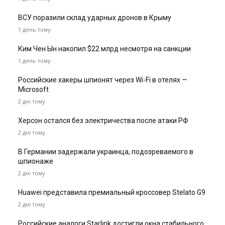
ВСУ поразили склад ударных дронов в Крыму
1 день тому
Ким Чен Ын накопил $22 млрд несмотря на санкции
1 день тому
Российские хакеры шпионят через Wi-Fi в отелях —
Microsoft
2 дні тому
Херсон остался без электричества после атаки РФ
2 дні тому
В Германии задержали украинца, подозреваемого в
шпионаже
2 дні тому
Huawei представила премиальный кроссовер Stelato G9
2 дні тому
Российские аналоги Starlink достигли окна стабильного