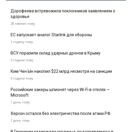
Дорофеева встревожила поклонников заявлением о
здоровье
28 хвилин тому
ЕС запускает аналог Starlink для обороны
1 годину тому
ВСУ поразили склад ударных дронов в Крыму
5 години тому
Ким Чен Ын накопил $22 млрд несмотря на санкции
6 години тому
Российские хакеры шпионят через Wi-Fi в отелях —
Microsoft
1 день тому
Херсон остался без электричества после атаки РФ
1 день тому
В Германии задержали украинца, подозреваемого в