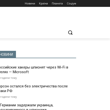
Новини
Країна
Планета
Соціум
НОВИНИ
оссийские хакеры шпионят через Wi-Fi в
телях — Microsoft
 години тому
ерсон остался без электричества после
таки РФ
 години тому
 Германии задержали украинца,
одозреваемого в шпионаже