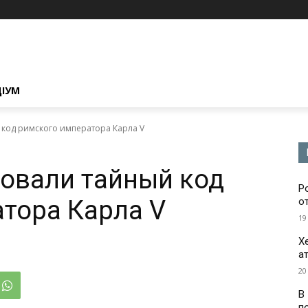
ЦІУМ
код римского императора Карла V
овали тайный код
Р
тора Карла V
о
19
Х
а
20
В
п