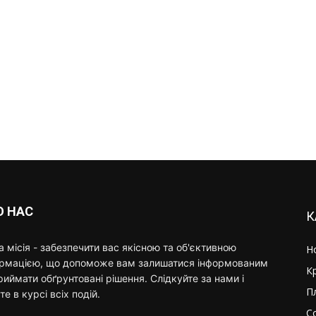
О НАС
К
 місія - забезпечити вас якісною та об'єктивною
Н
ормацією, що допоможе вам залишатися інформованим
К
риймати обґрунтовані рішення. Слідкуйте за нами і
П
те в курсі всіх подій.
С