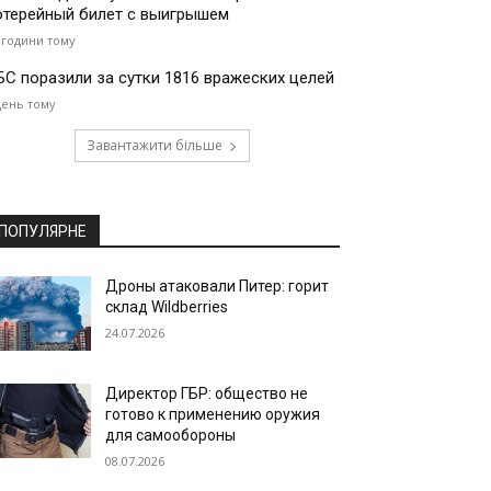
отерейный билет с выигрышем
 години тому
БС поразили за сутки 1816 вражеских целей
день тому
Завантажити більше
ПОПУЛЯРНЕ
Дроны атаковали Питер: горит
склад Wildberries
24.07.2026
Директор ГБР: общество не
готово к применению оружия
для самообороны
08.07.2026