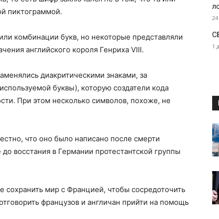
л
ой пиктограммой.
24
С
или комбинации букв, но некоторые представляли
1 
чения английского короля Генриха VIII.
заменялись диакритическими знаками, за
используемой буквы), которую создатели кода
сти. При этом несколько символов, похоже, не
вестно, что оно было написано после смерти
е до восстания в Германии протестантской группы
е сохранить мир с Францией, чтобы сосредоточить
 отговорить французов и англичан прийти на помощь