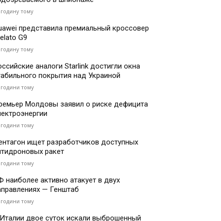
 годину тому
uawei представила премиальный кроссовер
elato G9
 годину тому
оссийские аналоги Starlink достигли окна
табильного покрытия над Украиной
 години тому
ремьер Молдовы заявил о риске дефицита
лектроэнергии
 години тому
ентагон ищет разработчиков доступных
нтидроновых ракет
 години тому
Ф наиболее активно атакует в двух
аправлениях — Генштаб
 години тому
 Италии двое суток искали выброшенный