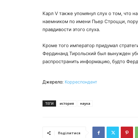
Карл V также упомянул слух о том, что 
наемником по имени Пьер Строцци, пору
правдивости этого слуха.
Кроме того император придумал стратеги
Фердинанд Тирольский был вынужден убе
распространить информацию, будто Ферд
Джерело:
Корреспондент
ТЕГИ
история
наука
Поділитися