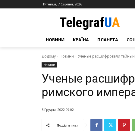
П’ятниця, 7 Серпня, 2026
НОВИНИ
КРАЇНА
ПЛАНЕТА
СО
Додому
Новини
Ученые расшифровали тайный 
Новини
Ученые расшифр
римского импера
5 Грудня, 2022 09:02
Поділитися