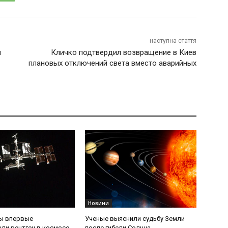
наступна стаття
м
Кличко подтвердил возвращение в Киев
плановых отключений света вместо аварийных
Новини
ы впервые
Ученые выяснили судьбу Земли
ли рентген в космосе
после гибели Солнца