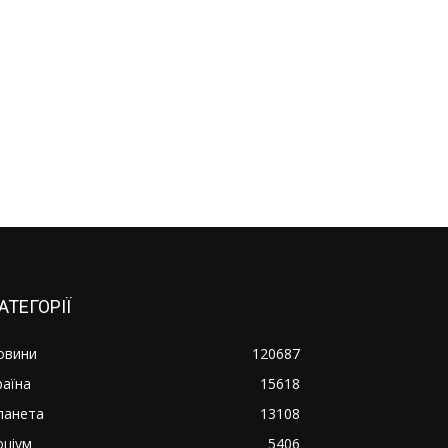
АТЕГОРІЇ
овини
120687
раїна
15618
ланета
13108
оціум
5406