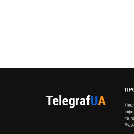
ПР
Наша
інф
та п
будь