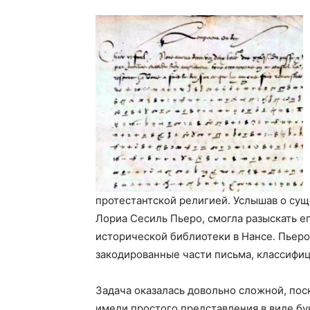
протестантской религией. Услышав о су
Лориа Сесиль Пьеро, смогла разыскать ег
исторической библиотеки в Нансе. Пьеро
закодированные части письма, классифиц
Задача оказалась довольно сложной, пос
имели простого представления в виде бук