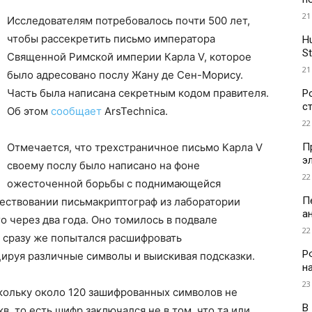
21
Исследователям потребовалось почти 500 лет,
чтобы рассекретить письмо императора
H
St
Священной Римской империи Карла V, которое
21
было адресовано послу Жану де Сен-Морису.
Часть была написана секретным кодом правителя.
Р
с
Об этом
сообщает
ArsTechnica.
22
П
Отмечается, что трехстраничное письмо Карла V
э
своему послу было написано на фоне
22
ожесточенной борьбы с поднимающейся
П
ществовании письмакриптограф из лаборатории
а
о через два года. Оно томилось в подвале
22
 сразу же попытался расшифровать
Р
ируя различные символы и выискивая подсказки.
н
23
кольку около 120 зашифрованных символов не
В
в, то есть шифр заключался не в том, что та или