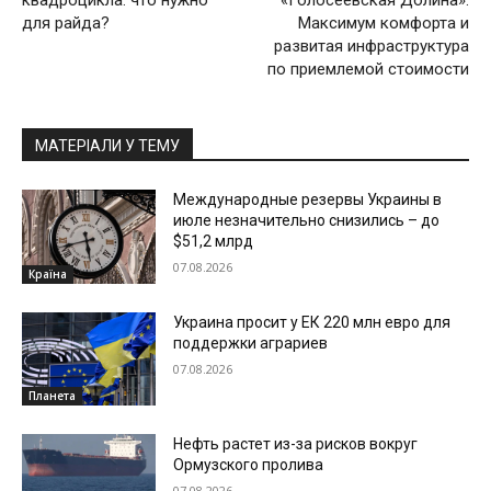
квадроцикла: что нужно
«Голосеевская Долина».
для райда?
Максимум комфорта и
развитая инфраструктура
по приемлемой стоимости
МАТЕРІАЛИ У ТЕМУ
Международные резервы Украины в
июле незначительно снизились – до
$51,2 млрд
07.08.2026
Країна
Украина просит у ЕК 220 млн евро для
поддержки аграриев
07.08.2026
Планета
Нефть растет из-за рисков вокруг
Ормузского пролива
07.08.2026