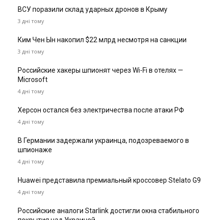
ВСУ поразили склад ударных дронов в Крыму
3 дні тому
Ким Чен Ын накопил $22 млрд несмотря на санкции
3 дні тому
Российские хакеры шпионят через Wi-Fi в отелях —
Microsoft
4 дні тому
Херсон остался без электричества после атаки РФ
4 дні тому
В Германии задержали украинца, подозреваемого в
шпионаже
4 дні тому
Huawei представила премиальный кроссовер Stelato G9
4 дні тому
Российские аналоги Starlink достигли окна стабильного