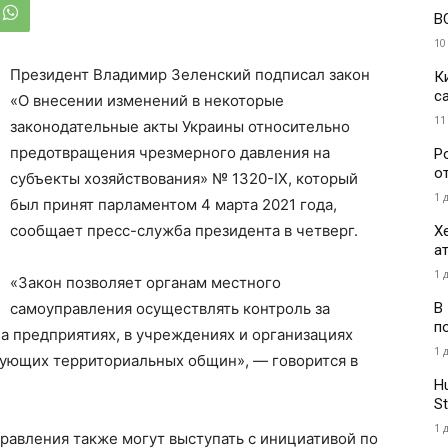
В
10
Президент Владимир Зеленский подписал закон
К
с
«О внесении изменений в некоторые
11
законодательные акты Украины относительно
предотвращения чрезмерного давления на
Р
о
субъекты хозяйствования» № 1320-IX, который
1 
был принят парламентом 4 марта 2021 года,
сообщает пресс-служба президента в четверг.
Х
а
1 
«Закон позволяет органам местного
В
самоуправления осуществлять контроль за
п
а предприятиях, в учреждениях и организациях
1 
ующих территориальных общин», — говорится в
H
St
1 
равления также могут выступать с инициативой по