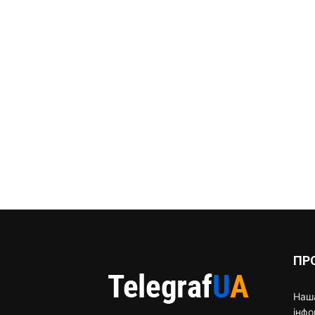
ПР
Наша
інф