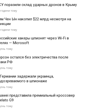
СУ поразили склад ударных дронов в Крыму
 години тому
им Чен Ын накопил $22 млрд несмотря на
анкции
 години тому
оссийские хакеры шпионят через Wi-Fi в
телях — Microsoft
день тому
ерсон остался без электричества после
таки РФ
день тому
 Германии задержали украинца,
одозреваемого в шпионаже
день тому
uawei представила премиальный кроссовер
elato G9
день тому