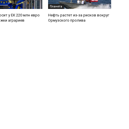
Планета
осит у ЕК 220 млн евро
Нефть растет из-за рисков вокруг
жки аграриев
Ормузского пролива