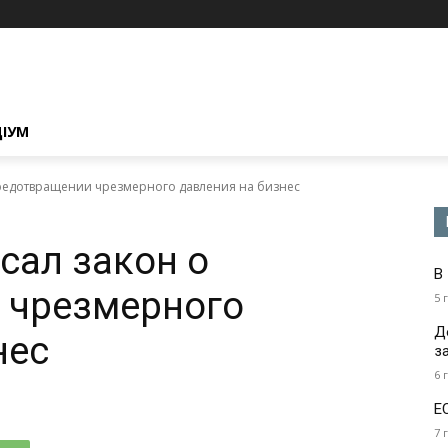
ЦІУМ
предотвращении чрезмерного давления на бизнес
сал закон о
В
 чрезмерного
5 
Д
нес
з
6 
Е
7 