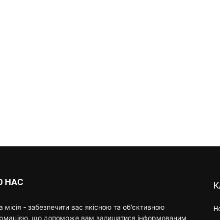
О НАС
К
 місія - забезпечити вас якісною та об'єктивною
Н
ормацією, що допоможе вам залишатися інформованим