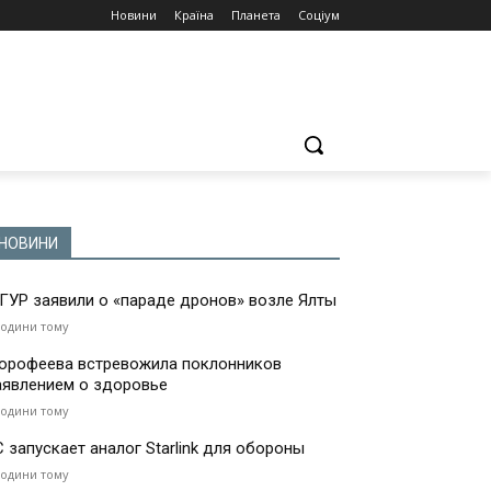
Новини
Країна
Планета
Соціум
НОВИНИ
 ГУР заявили о «параде дронов» возле Ялты
години тому
орофеева встревожила поклонников
аявлением о здоровье
години тому
С запускает аналог Starlink для обороны
години тому