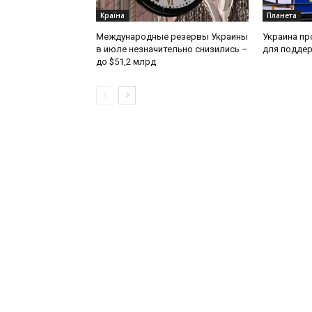
Країна
Планета
Международные резервы Украины
Украина пр
в июле незначительно снизились –
для поддер
до $51,2 млрд