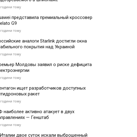
 години тому
uawei представила премиальный кроссовер
elato G9
 години тому
оссийские аналоги Starlink достигли окна
табильного покрытия над Украиной
 години тому
ремьер Молдовы заявил о риске дефицита
лектроэнергии
 години тому
ентагон ищет разработчиков доступных
нтидроновых ракет
 години тому
Ф наиболее активно атакует в двух
аправлениях — Генштаб
 години тому
 Италии двое суток искали выброшенный