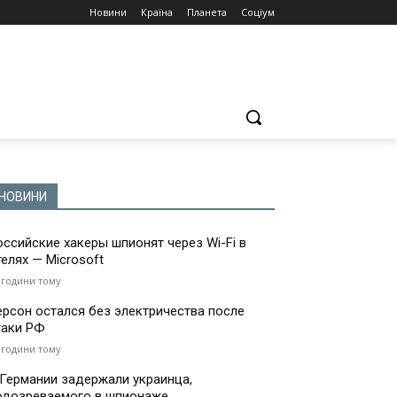
Новини
Країна
Планета
Соціум
НОВИНИ
оссийские хакеры шпионят через Wi-Fi в
телях — Microsoft
 години тому
ерсон остался без электричества после
таки РФ
 години тому
 Германии задержали украинца,
одозреваемого в шпионаже