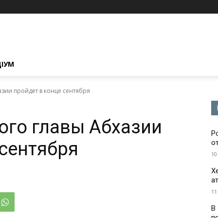
ЦІУМ
азии пройдет в конце сентября
ого главы Абхазии
Р
 сентября
о
10
Х
а
11
В
п