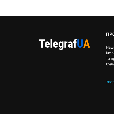
ПР
Наша
інф
та п
будь
Звор