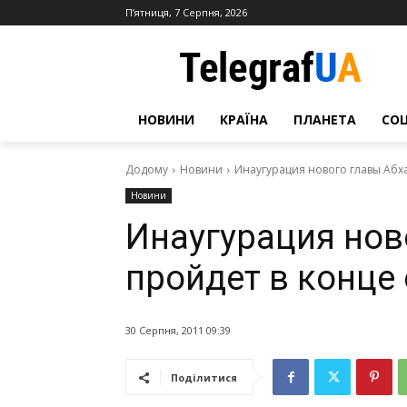
П’ятниця, 7 Серпня, 2026
НОВИНИ
КРАЇНА
ПЛАНЕТА
СО
Додому
Новини
Инаугурация нового главы Абх
Новини
Инаугурация нов
пройдет в конце
30 Серпня, 2011 09:39
Поділитися