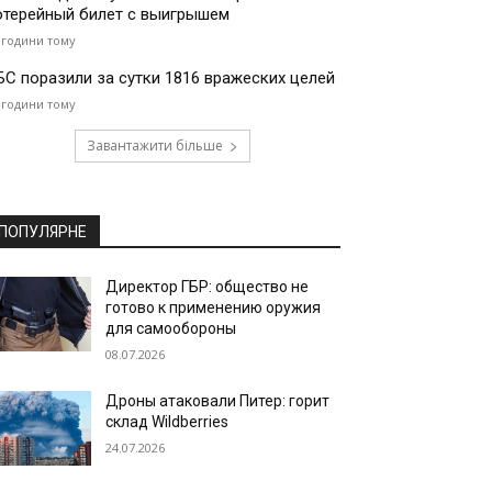
отерейный билет с выигрышем
 години тому
БС поразили за сутки 1816 вражеских целей
 години тому
Завантажити більше
ПОПУЛЯРНЕ
Директор ГБР: общество не
готово к применению оружия
для самообороны
08.07.2026
Дроны атаковали Питер: горит
склад Wildberries
24.07.2026