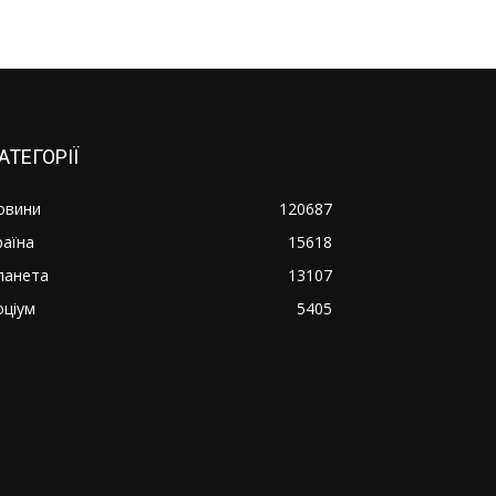
АТЕГОРІЇ
овини
120687
раїна
15618
ланета
13107
оціум
5405