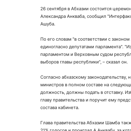
26 сентября в Абхазии состоится церемо
Александра Анкваба, сообщил "Интерфакс
Ашуба.
По его словам "в соответствии с законо
единогласно депутатами парламента". "И
парламентом и Верховным судом республ
выборов главы республики", – сказал он.
Согласно абхазскому законодательству,
министров в полном составе на следующи
должность, должны подать в отставку. Из
главу правительства и поручит ему пред
состава кабинета.
Глава правительства Абхазии Шамба такж
21% голосов и проиграл А.Анквабу, за ко