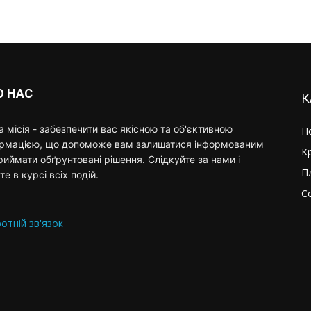
О НАС
К
 місія - забезпечити вас якісною та об'єктивною
Н
ормацією, що допоможе вам залишатися інформованим
К
риймати обґрунтовані рішення. Слідкуйте за нами і
П
те в курсі всіх подій.
С
отній зв'язок