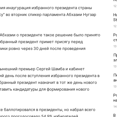
12
ния инаугурация избранного президента страны
у" во вторник спикер парламента Абхазии Нугзар
H
St
12
м Абхазии о президенте такое решение было принято
Р
с
збранный президент примет присягу перед
13
ики ровно через 30 дней после проведения
П
э
13
 нынешний премьер Сергей Шамба и кабинет
П
й день после вступления избранного президента в
а
бранный президент назначит в тот же день нового
13
ставить кандидатуры для формирования нового
Р
н
14
е баллотировался в президенты, но набрал всего
В
торого проголосовало 54,9% избирателей,