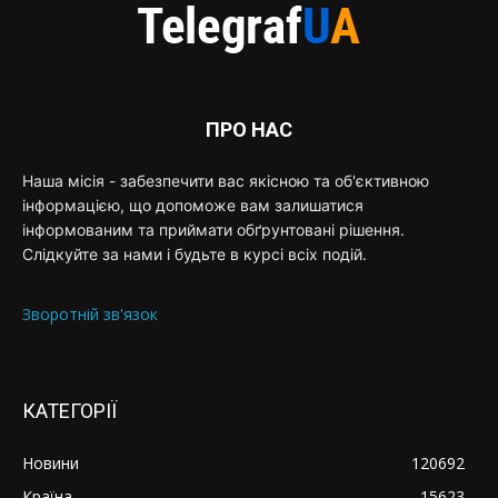
ПРО НАС
Наша місія - забезпечити вас якісною та об'єктивною
інформацією, що допоможе вам залишатися
інформованим та приймати обґрунтовані рішення.
Слідкуйте за нами і будьте в курсі всіх подій.
Зворотній зв'язок
КАТЕГОРІЇ
Новини
120692
Країна
15623