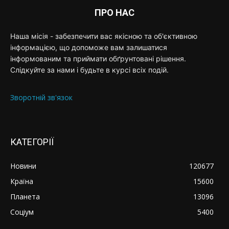
ПРО НАС
Наша місія - забезпечити вас якісною та об'єктивною
інформацією, що допоможе вам залишатися
інформованим та приймати обґрунтовані рішення.
Слідкуйте за нами і будьте в курсі всіх подій.
Зворотній зв'язок
КАТЕГОРІЇ
Новини
120677
Країна
15600
Планета
13096
Соціум
5400