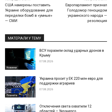
США намерены поставить
Европарламент признал
Украине оборудование для
Голодомор геноцидом
переделки бомб в «умные»
украинского народа —
— СМИ
резолюция
МАТЕРІАЛИ У ТЕМУ
ВСУ поразили склад ударных дронов в
Крыму
07.08.2026
Новини
Украина просит у ЕК 220 млн евро для
поддержки аграриев
07.08.2026
Планета
Отключения света охватили 12
областей — Укрэнерго