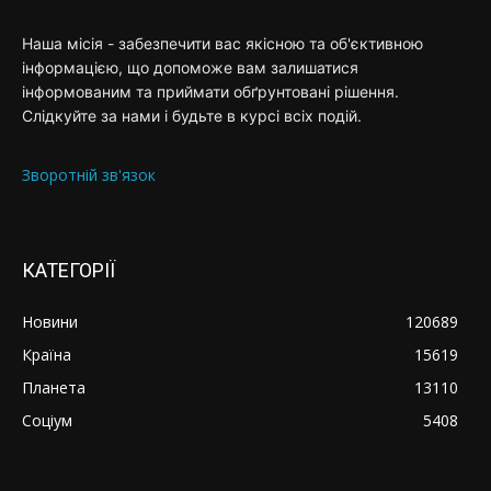
Наша місія - забезпечити вас якісною та об'єктивною
інформацією, що допоможе вам залишатися
інформованим та приймати обґрунтовані рішення.
Слідкуйте за нами і будьте в курсі всіх подій.
Зворотній зв'язок
КАТЕГОРІЇ
Новини
120689
Країна
15619
Планета
13110
Соціум
5408