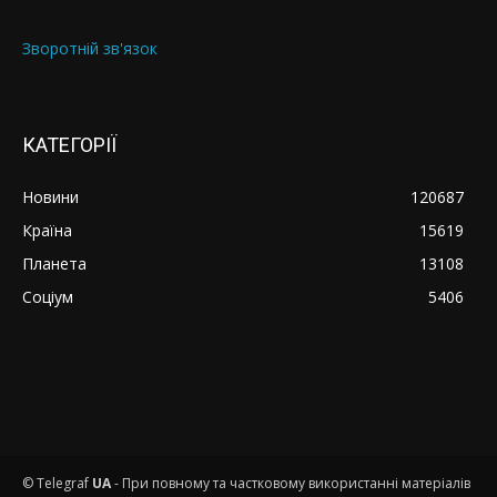
Зворотній зв'язок
КАТЕГОРІЇ
Новини
120687
Країна
15619
Планета
13108
Соціум
5406
© Telegraf
UA
- При повному та частковому використанні матеріалів