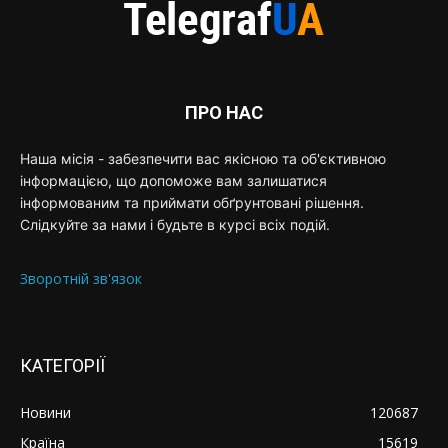
ПРО НАС
Наша місія - забезпечити вас якісною та об'єктивною
інформацією, що допоможе вам залишатися
інформованим та приймати обґрунтовані рішення.
Слідкуйте за нами і будьте в курсі всіх подій.
Зворотній зв'язок
КАТЕГОРІЇ
Новини
120687
Країна
15619