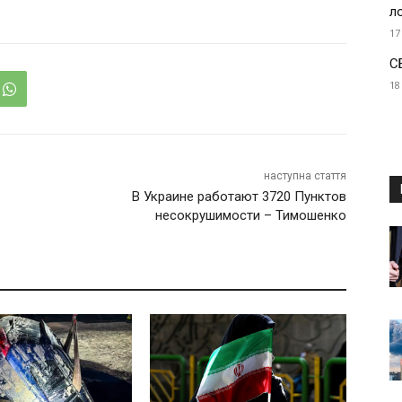
л
17
С
18
наступна стаття
В Украине работают 3720 Пунктов
несокрушимости – Тимошенко