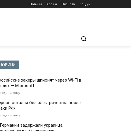
Новини
Країна
Планета
Соціум
НОВИНИ
оссийские хакеры шпионят через Wi-Fi в
телях — Microsoft
 години тому
ерсон остался без электричества после
таки РФ
 години тому
 Германии задержали украинца,
одозреваемого в шпионаже