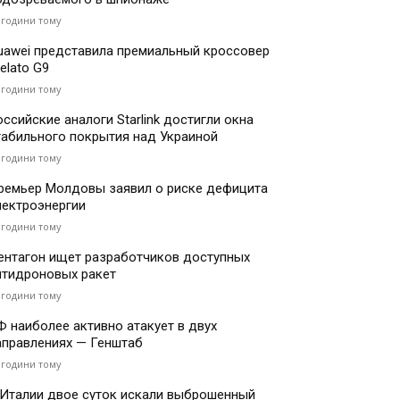
 години тому
uawei представила премиальный кроссовер
elato G9
 години тому
оссийские аналоги Starlink достигли окна
табильного покрытия над Украиной
 години тому
ремьер Молдовы заявил о риске дефицита
лектроэнергии
 години тому
ентагон ищет разработчиков доступных
нтидроновых ракет
 години тому
Ф наиболее активно атакует в двух
аправлениях — Генштаб
 години тому
 Италии двое суток искали выброшенный