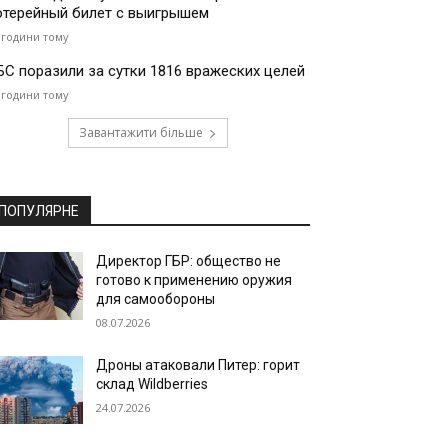
отерейный билет с выигрышем
 години тому
БС поразили за сутки 1816 вражеских целей
 години тому
Завантажити більше
ПОПУЛЯРНЕ
Директор ГБР: общество не
готово к применению оружия
для самообороны
08.07.2026
Дроны атаковали Питер: горит
склад Wildberries
24.07.2026