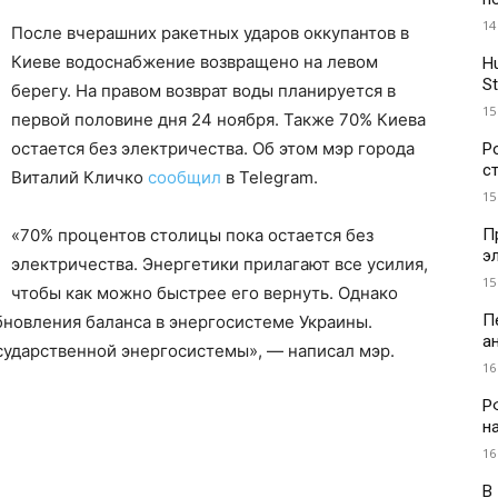
14
После вчерашних ракетных ударов оккупантов в
Киеве водоснабжение возвращено на левом
H
St
берегу. На правом возврат воды планируется в
15
первой половине дня 24 ноября. Также 70% Киева
остается без электричества. Об этом мэр города
Р
с
Виталий Кличко
сообщил
в Telegram.
15
П
«70% процентов столицы пока остается без
э
электричества. Энергетики прилагают все усилия,
15
чтобы как можно быстрее его вернуть. Однако
П
обновления баланса в энергосистеме Украины.
а
сударственной энергосистемы», — написал мэр.
16
Р
н
16
В