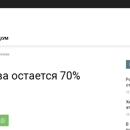
ЦІУМ
 Киева
ва остается 70%
Р
о
12
Х
а
13
В
п