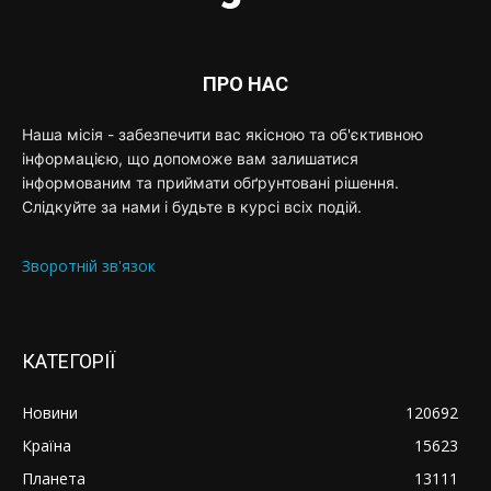
ПРО НАС
Наша місія - забезпечити вас якісною та об'єктивною
інформацією, що допоможе вам залишатися
інформованим та приймати обґрунтовані рішення.
Слідкуйте за нами і будьте в курсі всіх подій.
Зворотній зв'язок
КАТЕГОРІЇ
Новини
120692
Країна
15623
Планета
13111