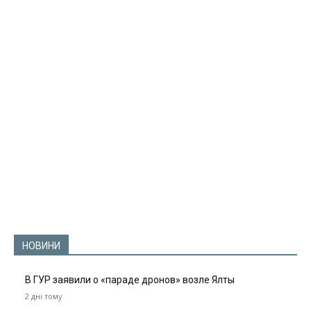
НОВИНИ
В ГУР заявили о «параде дронов» возле Ялты
2 дні тому