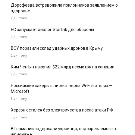
Дорофеева встревожила поклонников заявлением о
здоровье
2 дні тому
ЕС запускает аналог Starlink для обороны
2 дні тому
ВСУ поразили склад ударных дронов в Крыму
2 дні тому
Ким Чен Ын накопил $22 млрд несмотря на санкции
2 дні тому
Российские хакеры шпионят через Wi-Fi в отелях —
Microsoft
3 дні тому
Херсон остался без электричества после атаки РФ
3 дні тому
В Германии задержали украинца, подозреваемого в
шпионаже