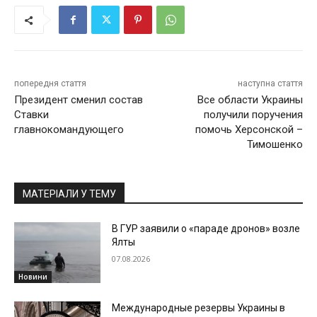
попередня стаття
наступна стаття
Президент сменил состав
Все области Украины
Ставки
получили поручения
главнокомандующего
помочь Херсонской –
Тимошенко
МАТЕРІАЛИ У ТЕМУ
В ГУР заявили о «параде дронов» возле
Ялты
07.08.2026
Новини
Международные резервы Украины в