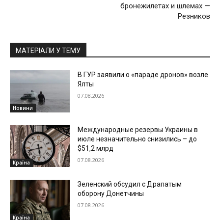
бронежилетах и шлемах —
Резников
МАТЕРІАЛИ У ТЕМУ
В ГУР заявили о «параде дронов» возле
Ялты
07.08.2026
Новини
Международные резервы Украины в
июле незначительно снизились – до
$51,2 млрд
07.08.2026
Країна
Зеленский обсудил с Драпатым
оборону Донетчины
07.08.2026
Країна