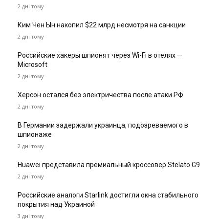
2 дні тому
Ким Чен Ын накопил $22 млрд несмотря на санкции
2 дні тому
Российские хакеры шпионят через Wi-Fi в отелях —
Microsoft
2 дні тому
Херсон остался без электричества после атаки РФ
2 дні тому
В Германии задержали украинца, подозреваемого в
шпионаже
2 дні тому
Huawei представила премиальный кроссовер Stelato G9
2 дні тому
Российские аналоги Starlink достигли окна стабильного
покрытия над Украиной
3 дні тому