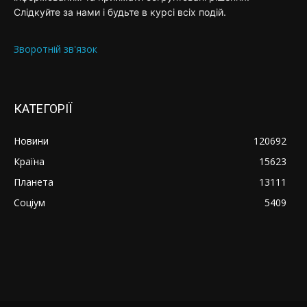
Слідкуйте за нами і будьте в курсі всіх подій.
Зворотній зв'язок
КАТЕГОРІЇ
Новини
120692
Країна
15623
Планета
13111
Соціум
5409