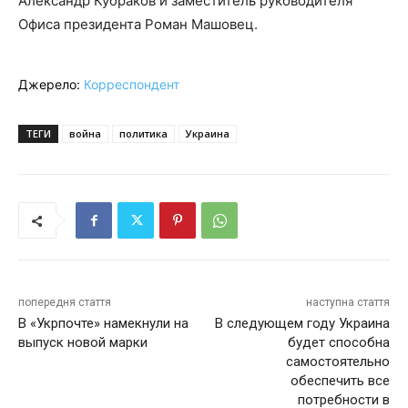
Александр Кубраков и заместитель руководителя
Офиса президента Роман Машовец.
Джерело:
Корреспондент
ТЕГИ
война
политика
Украина
попередня стаття
наступна стаття
В «Укрпочте» намекнули на
В следующем году Украина
выпуск новой марки
будет способна
самостоятельно
обеспечить все
потребности в