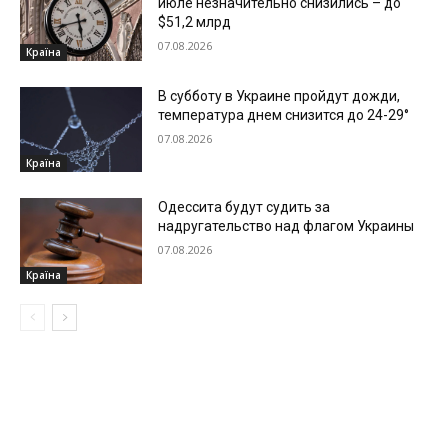
июле незначительно снизились – до
$51,2 млрд
07.08.2026
Країна
В субботу в Украине пройдут дожди,
температура днем снизится до 24-29°
07.08.2026
Країна
Одессита будут судить за
надругательство над флагом Украины
07.08.2026
Країна