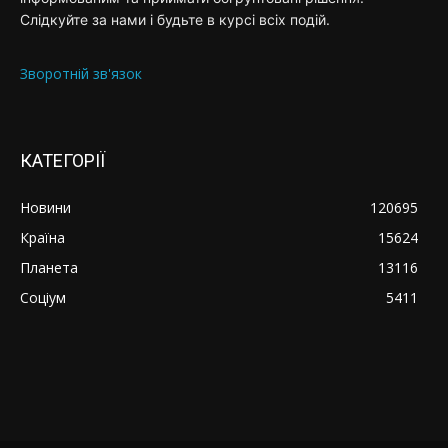
Слідкуйте за нами і будьте в курсі всіх подій.
Зворотній зв'язок
КАТЕГОРІЇ
Новини
120695
Країна
15624
Планета
13116
Соціум
5411