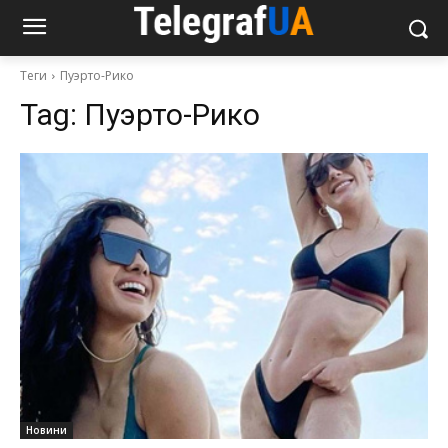
Теги
Пуэрто-Рико
Tag:
Пуэрто-Рико
Новини