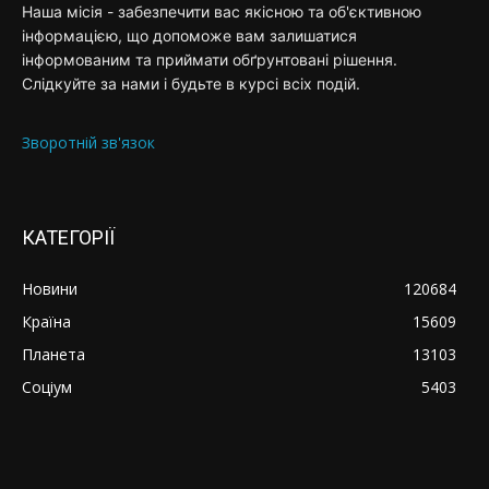
Наша місія - забезпечити вас якісною та об'єктивною
інформацією, що допоможе вам залишатися
інформованим та приймати обґрунтовані рішення.
Слідкуйте за нами і будьте в курсі всіх подій.
Зворотній зв'язок
КАТЕГОРІЇ
Новини
120684
Країна
15609
Планета
13103
Соціум
5403