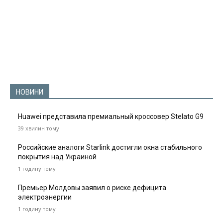
НОВИНИ
Huawei представила премиальный кроссовер Stelato G9
39 хвилин тому
Российские аналоги Starlink достигли окна стабильного
покрытия над Украиной
1 годину тому
Премьер Молдовы заявил о риске дефицита
электроэнергии
1 годину тому