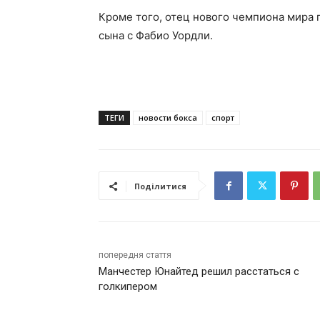
Кроме того, отец нового чемпиона мира
сына с Фабио Уордли.
ТЕГИ
новости бокса
спорт
Поділитися
попередня стаття
Манчестер Юнайтед решил расстаться с
голкипером