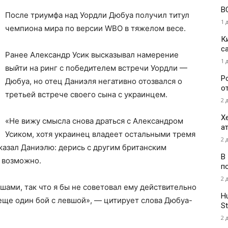
В
После триумфа над Уордли Дюбуа получил титул
1 
чемпиона мира по версии WBO в тяжелом весе.
К
с
Ранее Александр Усик высказывал намерение
1 
выйти на ринг с победителем встречи Уордли —
Р
Дюбуа, но отец Даниэля негативно отозвался о
о
третьей встрече своего сына с украинцем.
2 
Х
«Не вижу смысла снова драться с Александром
а
Усиком, хотя украинец владеет остальными тремя
2 
казал Даниэлю: дерись с другим британским
В
 возможно.
п
2 
шами, так что я бы не советовал ему действительно
H
 еще один бой с левшой», — цитирует слова Дюбуа-
St
2 