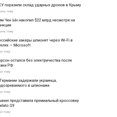
СУ поразили склад ударных дронов в Крыму
день тому
им Чен Ын накопил $22 млрд несмотря на
анкции
день тому
оссийские хакеры шпионят через Wi-Fi в
телях — Microsoft
дні тому
ерсон остался без электричества после
таки РФ
дні тому
 Германии задержали украинца,
одозреваемого в шпионаже
дні тому
uawei представила премиальный кроссовер
elato G9
дні тому