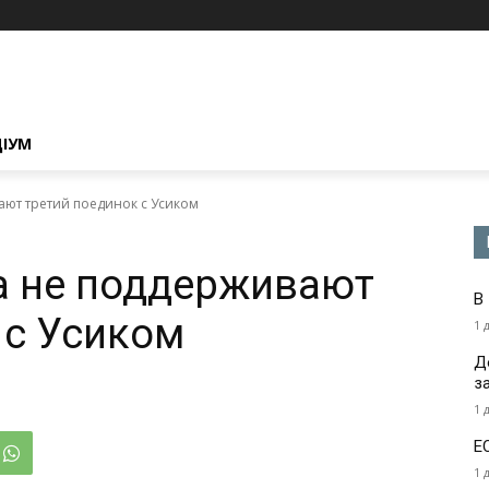
ЦІУМ
ют третий поединок с Усиком
а не поддерживают
В
 с Усиком
1 
Д
з
1 
Е
1 