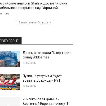
оссийские аналоги Starlink достигли окна
табильного покрытия над Украиной
дні тому
Завантажити більше
ПОПУЛЯРНЕ
Дроны атаковали Питер: горит
склад Wildberries
24.07.2026
Путин не уступит и будет
воевать до конца – NYT
22.07.2026
«Силиконовая долина»
Восточной Европы: почему IT-