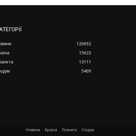
АТЕГОРІЇ
овини
120692
раїна
15623
ланета
13111
оціум
5409
Новини
Країна
Планета
Соціум