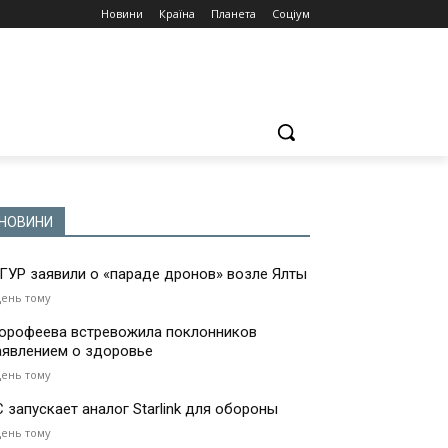
Новини
Країна
Планета
Соціум
НОВИНИ
 ГУР заявили о «параде дронов» возле Ялты
день тому
орофеева встревожила поклонников
аявлением о здоровье
день тому
С запускает аналог Starlink для обороны
день тому