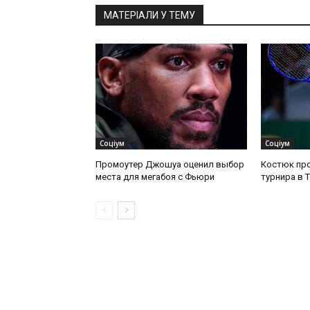
МАТЕРІАЛИ У ТЕМУ
Соціум
Соціум
Промоутер Джошуа оценил выбор
Костюк про
места для мегабоя с Фьюри
турнира в 