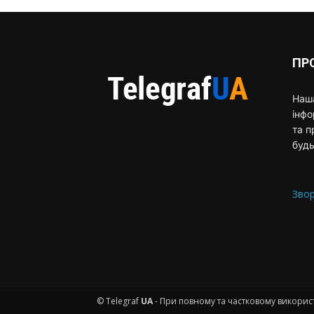
ПР
Наша
інф
та п
будь
Звор
© Telegraf
UA
- При повному та частковому використ