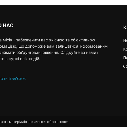
О НАС
К
 місія - забезпечити вас якісною та об'єктивною
Н
ормацією, що допоможе вам залишатися інформованим
К
риймати обґрунтовані рішення. Слідкуйте за нами і
П
те в курсі всіх подій.
С
отній зв'язок
анні матеріалів посилання обов'язкове.