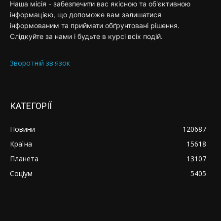
Наша місія - забезпечити вас якісною та об'єктивною
інформацією, що допоможе вам залишатися
інформованим та приймати обґрунтовані рішення.
Слідкуйте за нами і будьте в курсі всіх подій.
Зворотній зв'язок
КАТЕГОРІЇ
Новини
120687
Країна
15618
Планета
13107
Соціум
5405