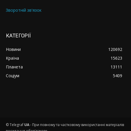
Зворотній зв'язок
КАТЕГОРІЇ
Новини
120692
Країна
15623
Планета
13111
Соціум
5409
© Telegraf
UA
- При повному та частковому використанні матеріалів
посилання обов'язкове.