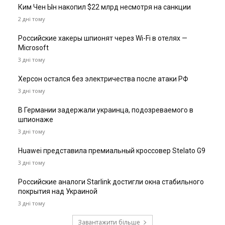
Ким Чен Ын накопил $22 млрд несмотря на санкции
2 дні тому
Российские хакеры шпионят через Wi-Fi в отелях —
Microsoft
3 дні тому
Херсон остался без электричества после атаки РФ
3 дні тому
В Германии задержали украинца, подозреваемого в
шпионаже
3 дні тому
Huawei представила премиальный кроссовер Stelato G9
3 дні тому
Российские аналоги Starlink достигли окна стабильного
покрытия над Украиной
3 дні тому
Завантажити більше