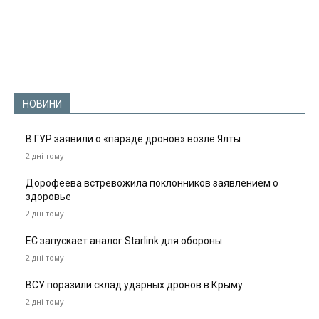
НОВИНИ
В ГУР заявили о «параде дронов» возле Ялты
2 дні тому
Дорофеева встревожила поклонников заявлением о
здоровье
2 дні тому
ЕС запускает аналог Starlink для обороны
2 дні тому
ВСУ поразили склад ударных дронов в Крыму
2 дні тому