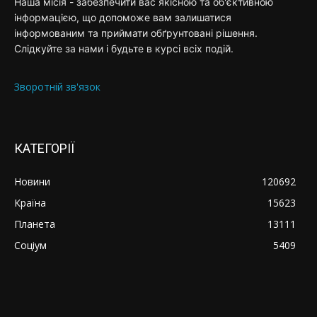
Наша місія - забезпечити вас якісною та об'єктивною
інформацією, що допоможе вам залишатися
інформованим та приймати обґрунтовані рішення.
Слідкуйте за нами і будьте в курсі всіх подій.
Зворотній зв'язок
КАТЕГОРІЇ
Новини
120692
Країна
15623
Планета
13111
Соціум
5409