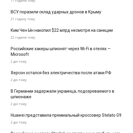
17 години тому
ВСУ поразили склад ударных дронов в Крыму
21 годину тому
Ким Чен Ын накопил $22 млрд несмотря на санкции
22 години тому
Российские хакеры шпионят через Wi-Fi в отелях —
Microsoft
2 дні тому
Херсон остался без электричества после атаки РФ
2 дні тому
В Германии задержали украинца, подозреваемого в
шпионаже
2 дні тому
Huawei представила премиальный кроссовер Stelato G9
2 дні тому