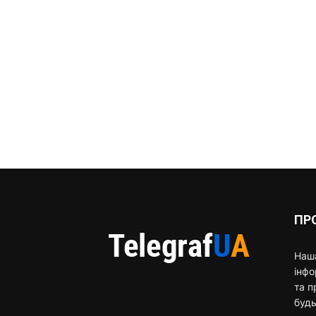
ПР
Наша
інф
та п
будь