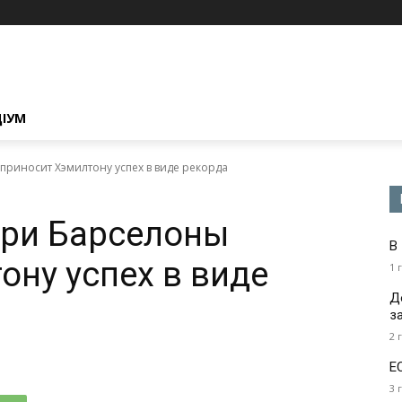
ЦІУМ
приносит Хэмилтону успех в виде рекорда
при Барселоны
В
ону успех в виде
1 
Д
з
2 
Е
3 