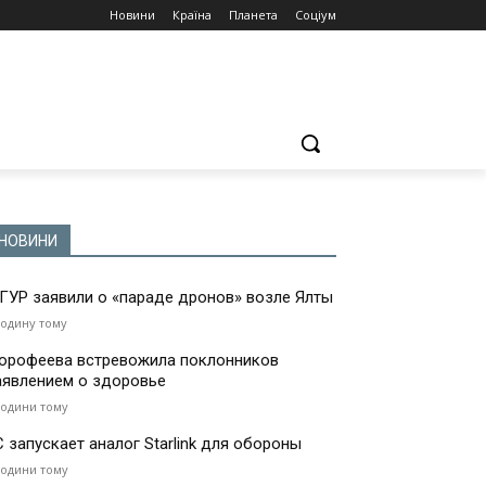
Новини
Країна
Планета
Соціум
НОВИНИ
 ГУР заявили о «параде дронов» возле Ялты
годину тому
орофеева встревожила поклонников
аявлением о здоровье
години тому
С запускает аналог Starlink для обороны
години тому