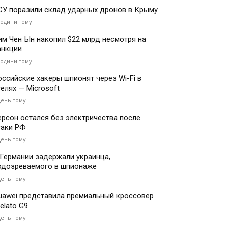
СУ поразили склад ударных дронов в Крыму
години тому
им Чен Ын накопил $22 млрд несмотря на
анкции
години тому
оссийские хакеры шпионят через Wi-Fi в
телях — Microsoft
день тому
ерсон остался без электричества после
таки РФ
день тому
 Германии задержали украинца,
одозреваемого в шпионаже
день тому
uawei представила премиальный кроссовер
elato G9
день тому