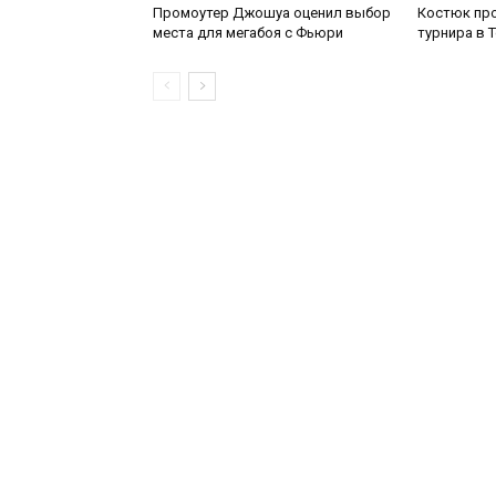
Промоутер Джошуа оценил выбор
Костюк про
места для мегабоя с Фьюри
турнира в 