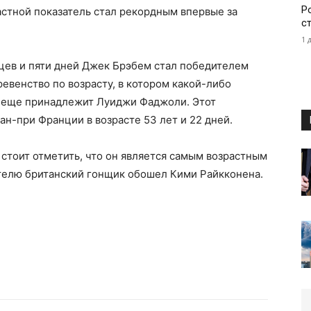
Р
растной показатель стал рекордным впервые за
с
1 
сяцев и пяти дней Джек Брэбем стал победителем
евенство по возрасту, в котором какой-либо
е еще принадлежит Луиджи Фаджоли. Этот
ран-при Франции в возрасте 53 лет и 22 дней.
 стоит отметить, что он является самым возрастным
ателю британский гонщик обошел Кими Райкконена.