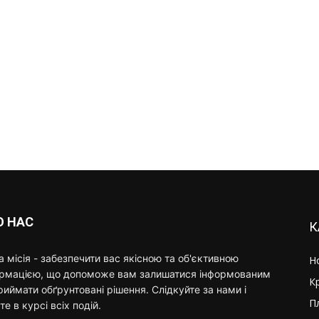
О НАС
К
 місія - забезпечити вас якісною та об'єктивною
Н
ормацією, що допоможе вам залишатися інформованим
К
риймати обґрунтовані рішення. Слідкуйте за нами і
П
те в курсі всіх подій.