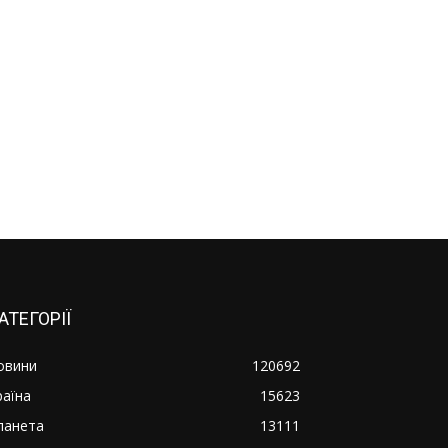
АТЕГОРІЇ
овини
120692
раїна
15623
ланета
13111