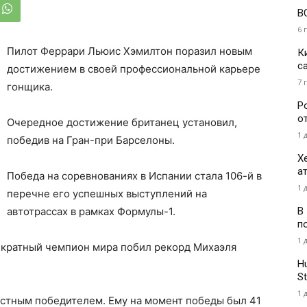
В
6 
Пилот Феррари Льюис Хэмилтон поразил новым
К
с
достижением в своей профессиональной карьере
7 
гонщика.
Р
о
Очередное достижение британец установил,
1 
победив на Гран-при Барселоны.
Х
а
Победа на соревнованиях в Испании стала 106-й в
1 
перечне его успешных выступлений на
В
автотрассах в рамках Формулы-1.
п
1 
микратный чемпион мира побил рекорд Михаэля
H
St
1 
астным победителем. Ему на момент победы был 41