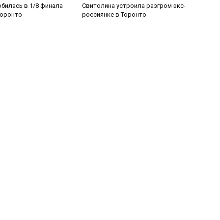
билась в 1/8 финала
Свитолина устроила разгром экс-
Торонто
россиянке в Торонто