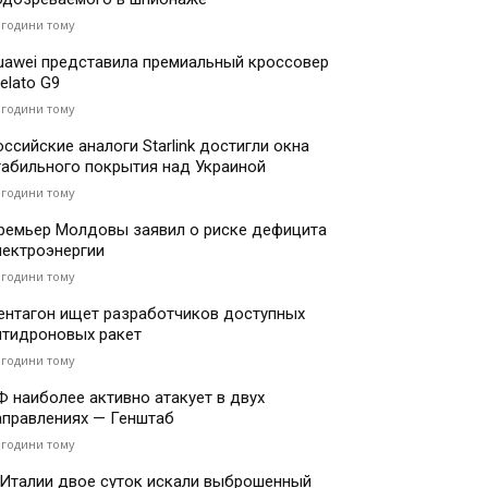
 години тому
uawei представила премиальный кроссовер
elato G9
 години тому
оссийские аналоги Starlink достигли окна
табильного покрытия над Украиной
 години тому
ремьер Молдовы заявил о риске дефицита
лектроэнергии
 години тому
ентагон ищет разработчиков доступных
нтидроновых ракет
 години тому
Ф наиболее активно атакует в двух
аправлениях — Генштаб
 години тому
 Италии двое суток искали выброшенный