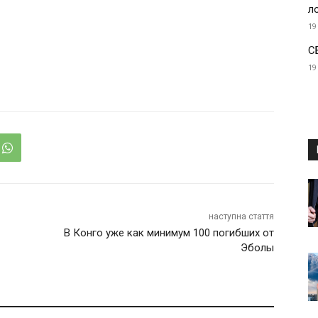
л
19
С
19
наступна стаття
В Конго уже как минимум 100 погибших от
Эболы