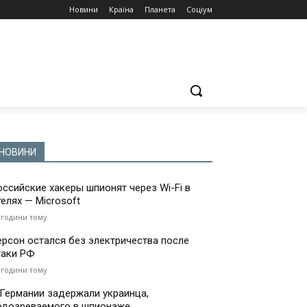
Новини
Країна
Планета
Соціум
НОВИНИ
оссийские хакеры шпионят через Wi-Fi в
телях — Microsoft
 години тому
ерсон остался без электричества после
таки РФ
 години тому
 Германии задержали украинца,
одозреваемого в шпионаже