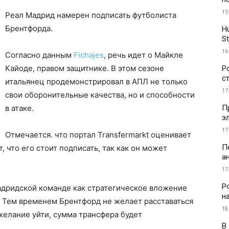
15
Реал Мадрид намерен подписать футболиста
Брентфорда.
H
St
16
Согласно данным
Fichajes
, речь идет о Майкле
Кайоде, правом защитнике. В этом сезоне
Р
с
итальянец продемонстрировал в АПЛ не только
17
свои оборонительные качества, но и способности
П
в атаке.
э
17
Отмечается. что портал Transfermarkt оценивает
П
, что его стоит подписать, так как он может
а
17
Р
адридской команде как стратегическое вложение
н
е. Тем временем Брентфорд не желает расставаться
18
желание уйти, сумма трансфера будет
В