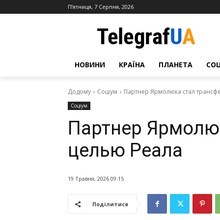
П’ятниця, 7 Серпня, 2026
НОВИНИ
КРАЇНА
ПЛАНЕТА
СО
Додому
Соціум
Партнер Ярмолюка стал трансф
Соціум
Партнер Ярмолю
целью Реала
19 Травня, 2026 09:15
Поділитися