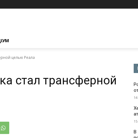
ЦІУМ
ерной целью Реала
ка стал трансферной
Р
о
14
Х
а
15
В
п