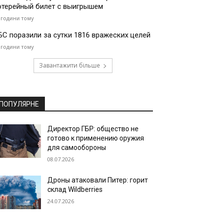
отерейный билет с выигрышем
 години тому
БС поразили за сутки 1816 вражеских целей
 години тому
Завантажити більше
ПОПУЛЯРНЕ
Директор ГБР: общество не
готово к применению оружия
для самообороны
08.07.2026
Дроны атаковали Питер: горит
склад Wildberries
24.07.2026