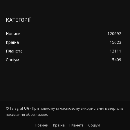
КАТЕГОРІЇ
Новини
120692
Країна
15623
Планета
13111
Соціум
5409
© Telegraf
UA
- При повному та частковому використанні матеріалів
посилання обов'язкове.
Новини
Країна
Планета
Соціум