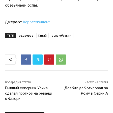
обезьяньей оспы.
Джерело:
Корреспондент
ТЕГИ
здоровье
Китай
оспа обезьян
попередня стаття
наступна стаття
Бывший соперник Усика
Довбик дебютировал за
сделал прогноз на реванш
Рому в Серии А
с Фьюри