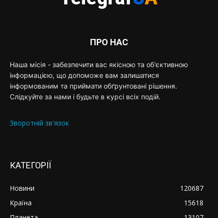
ПРО НАС
Наша місія - забезпечити вас якісною та об'єктивною
інформацією, що допоможе вам залишатися
інформованим та приймати обґрунтовані рішення.
Слідкуйте за нами і будьте в курсі всіх подій.
Зворотній зв'язок
КАТЕГОРІЇ
Новини
120687
Країна
15618
Планета
13107