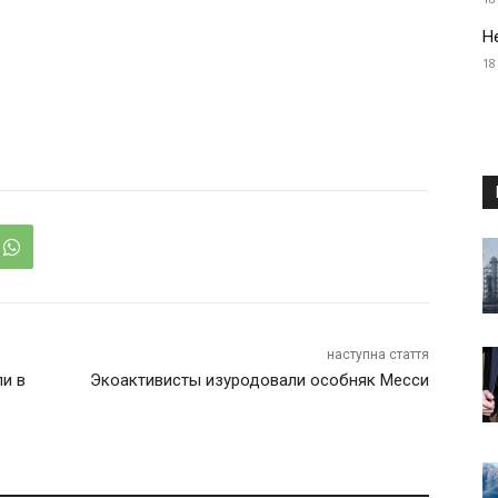
Н
18
наступна стаття
и в
Экоактивисты изуродовали особняк Месси