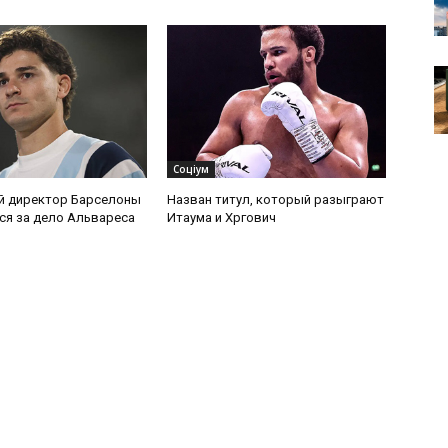
Соціум
й директор Барселоны
Назван титул, который разыграют
ся за дело Альвареса
Итаума и Хргович