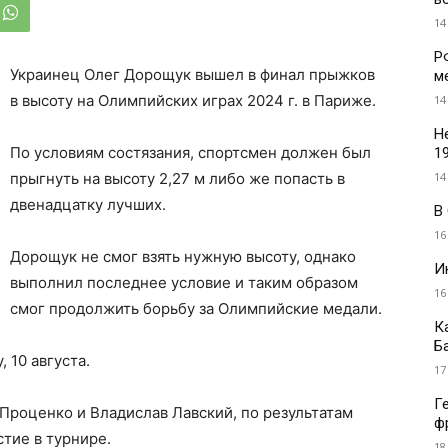
14
Р
Украинец Олег Дорощук вышел в финал прыжков
м
в высоту на Олимпийских играх 2024 г. в Париже.
14
Н
По условиям состязания, спортсмен должен был
1
14
прыгнуть на высоту 2,27 м либо же попасть в
двенадцатку лучших.
В
16
Дорощук не смог взять нужную высоту, однако
И
выполнил последнее условие и таким образом
16
смог продолжить борьбу за Олимпийские медали.
К
Б
 10 августа.
17
Г
 Проценко и Владислав Лавский, по результатам
ф
тие в турнире.
18