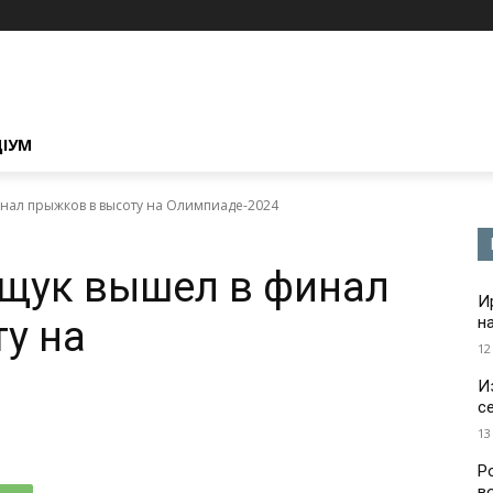
ЦІУМ
нал прыжков в высоту на Олимпиаде-2024
ощук вышел в финал
И
у на
н
12
И
с
13
Р
в