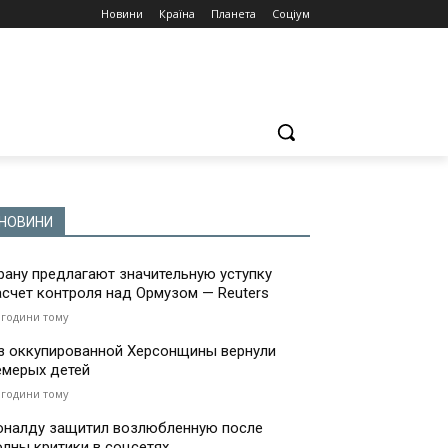
Новини
Країна
Планета
Соціум
НОВИНИ
рану предлагают значительную уступку
асчет контроля над Ормузом — Reuters
 години тому
з оккупированной Херсонщины вернули
емерых детей
 години тому
оналду защитил возлюбленную после
олны критики в соцсетях