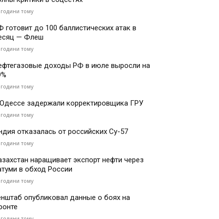
 години тому
Ф готовит до 100 баллистических атак в
есяц — Флеш
 години тому
ефтегазовые доходы РФ в июле выросли на
9%
 години тому
 Одессе задержали корректировщика ГРУ
 години тому
ндия отказалась от российских Су-57
 години тому
азахстан наращивает экспорт нефти через
атуми в обход России
 години тому
енштаб опубликовал данные о боях на
ронте
 години тому