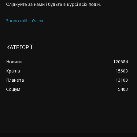
Слідкуйте за нами і будьте в курсі всіх подій.
Зворотній зв'язок
КАТЕГОРІЇ
Новини
120684
Країна
15608
Планета
13103
Соціум
5403