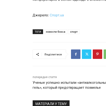
Джерело:
Спорт.ua
ТЕГИ
новости бокса
спорт
Поділитися
попередня стаття
Ученые успешно испытали «антиалкогольн
гель», который предотвращает похмелье
МАТЕРІАЛИ У ТЕМУ