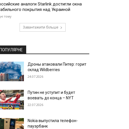
оссийские аналоги Starlink достигли окна
табильного покрытия над Украиной
дні тому
Завантажити більше
ПОПУЛЯРНЕ
Дроны атаковали Питер: горит
склад Wildberries
24.07.2026
Путин не уступит и будет
воевать до конца – NYT
22.07.2026
Nokia выпустила телефон-
пауэрбанк