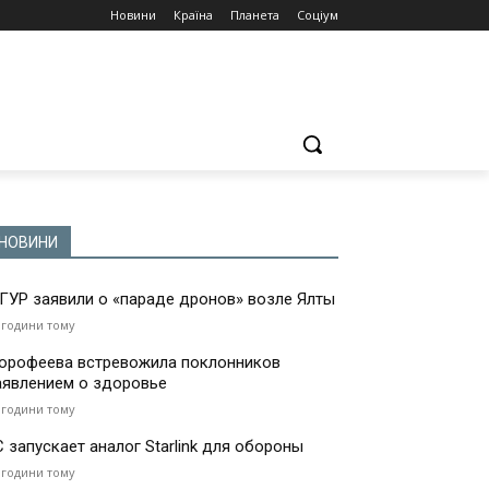
Новини
Країна
Планета
Соціум
НОВИНИ
 ГУР заявили о «параде дронов» возле Ялты
 години тому
орофеева встревожила поклонников
аявлением о здоровье
 години тому
С запускает аналог Starlink для обороны
 години тому