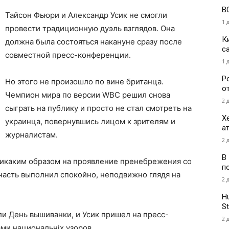
В
Тайсон Фьюри и Александр Усик не смогли
1 
провести традиционную дуэль взглядов. Она
К
должна была состояться накануне сразу после
с
совместной пресс-конференции.
1 
Р
Но этого не произошло по вине британца.
о
Чемпион мира по версии WBC решил снова
2 
сыграть на публику и просто не стал смотреть на
Х
украинца, повернувшись лицом к зрителям и
а
журналистам.
2 
В
никаким образом на проявление пренебрежения со
п
часть выполнил спокойно, неподвижно глядя на
2 
H
St
и День вышиванки, и Усик пришел на пресс-
2 
ми национальніх узоров.