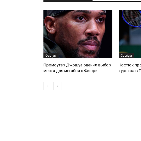
Соціум
Соціум
Промоутер Джошуа оценил выбор
Костюк про
места для мегабоя с Фьюри
турнира в 