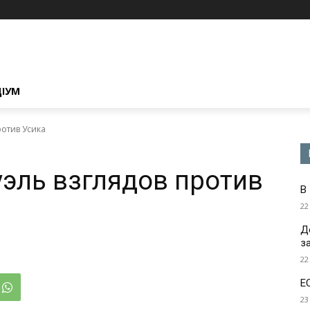
ЦІУМ
ротив Усика
эль взглядов против
В
22
Д
з
22
Е
23