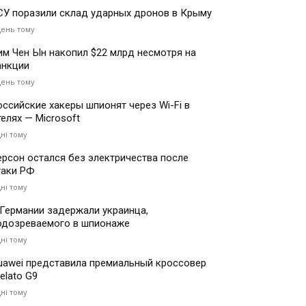
СУ поразили склад ударных дронов в Крыму
день тому
им Чен Ын накопил $22 млрд несмотря на
анкции
день тому
оссийские хакеры шпионят через Wi-Fi в
телях — Microsoft
дні тому
ерсон остался без электричества после
таки РФ
дні тому
 Германии задержали украинца,
одозреваемого в шпионаже
дні тому
uawei представила премиальный кроссовер
elato G9
дні тому