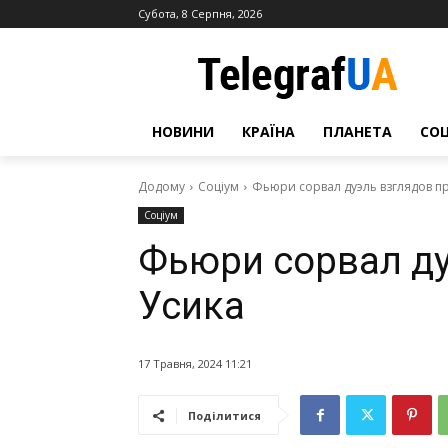
Субота, 8 Серпня, 2026
НОВИНИ
КРАЇНА
ПЛАНЕТА
СО
Додому
Соціум
Фьюри сорвал дуэль взглядов п
Соціум
Фьюри сорвал ду
Усика
17 Травня, 2024 11:21
Поділитися