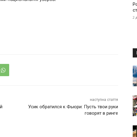
Р
с
2 
наступна стаття
ый
Усик обратился к Фьюри: Пусть твои руки
говорят в ринге