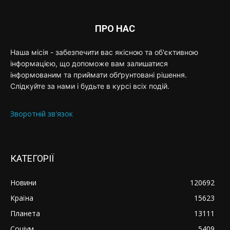
ПРО НАС
Наша місія - забезпечити вас якісною та об'єктивною
інформацією, що допоможе вам залишатися
інформованим та приймати обґрунтовані рішення.
Слідкуйте за нами і будьте в курсі всіх подій.
Зворотній зв'язок
КАТЕГОРІЇ
Новини
120692
Країна
15623
Планета
13111
Соціум
5409